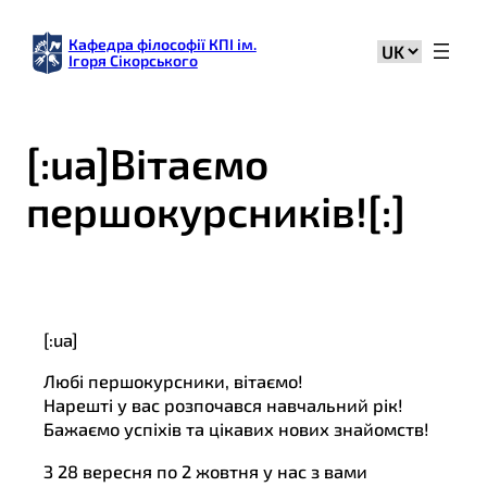
Кафедра філософії КПІ ім.
Вибрати
Ігоря Сікорського
мову
[:ua]Вітаємо
першокурсників![:]
[:ua]
Любі першокурсники, вітаємо!
Нарешті у вас розпочався навчальний рік!
Бажаємо успіхів та цікавих нових знайомств!
З 28 вересня по 2 жовтня у нас з вами