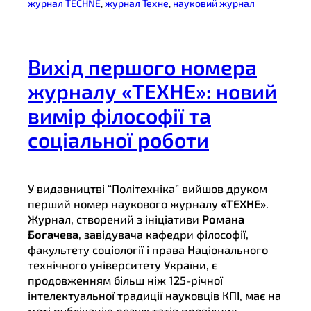
журнал TECHNE
, 
журнал Техне
, 
науковий журнал
Вихід першого номера
журналу «ТЕХНЕ»: новий
вимір філософії та
соціальної роботи
У видавництві “Політехніка” вийшов друком
перший номер наукового журналу
«ТЕХНЕ»
.
Журнал, створений з ініціативи
Романа
Богачева
, завідувача кафедри філософії,
факультету соціології і права Національного
технічного університету України, є
продовженням більш ніж 125-річної
інтелектуальної традиції науковців КПІ, має на
меті публікацію результатів провідних