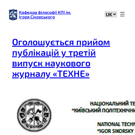
Перейти
до
Кафедра філософії КПІ ім.
Вибрати
Ігоря Сікорського
вмісту
мову
Оголошується прийом
публікацій у третій
випуск наукового
журналу «ТЕХНЕ»