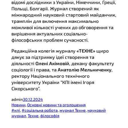
відомі дослідники з України, Німеччини, Греції,
Польщі, Болгарії. Журнал створений як
міжнародний науковий стартовий майданчик,
трамплін для включення максимально
можливої кількості учених до обговорення та
вирішення актуальних соціально-
філософських проблем сучасності.
Редакційна колегія журналу
«ТЕХНЕ»
щиро
дякує за підтримку ідеї створення та
діяльності
Олені Акімовій
, декану факультету
соціології і права, та
Анатолію Мельниченку
,
ректору Національного технічного
університету України “КПІ імені Ігоря
Сікорського”.
admin
30.12.2024
Новини
, 
Основні новини та оголошення
#кпі
, 
#соціальна робота
, 
журнал Техне
, 
науковий
журнал
, 
Техне
, 
філософія