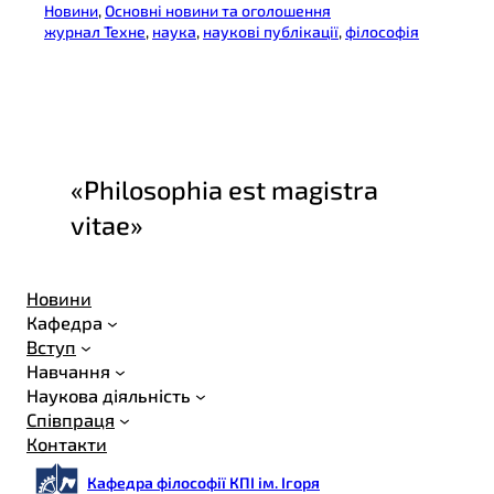
Новини
, 
Основні новини та оголошення
журнал Техне
, 
наука
, 
наукові публікації
, 
філософія
«Philosophia est magistra
vitae»
Новини
Кафедра
Вступ
Навчання
Наукова діяльність
Співпраця
Контакти
Кафедра філософії КПІ ім. Ігоря