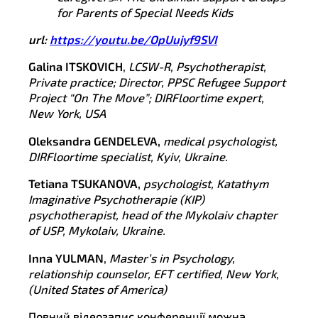
for Parents of Special Needs Kids
url
:
https://youtu.be/OpUujyf9SVI
Galina I
TSKOVICH
,
LCSW-R, Psychotherapist,
Private practice; Director, PPSC Refugee Support
Project “On The Move”; DIRFloortime expert,
New York, USA
Oleksandra G
ENDELEVA
,
medical psychologist,
DIRFloortime specialist, Kyiv, Ukraine.
Tetiana T
SUKANOVA
,
psychologist, Katathym
Imaginative Psychotherapie (KIP)
psychotherapist, head of the Mykolaiv chapter
of USP, Mykolaiv, Ukraine.
Inna YULMAN
,
Master’s in Psychology,
relationship counselor, EFT certified, New York,
(United States of America)
Повний відеозапис конференції можна