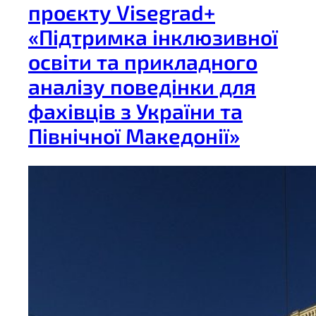
проєкту Visegrad+
«Підтримка інклюзивної
освіти та прикладного
аналізу поведінки для
фахівців з України та
Північної Македонії»