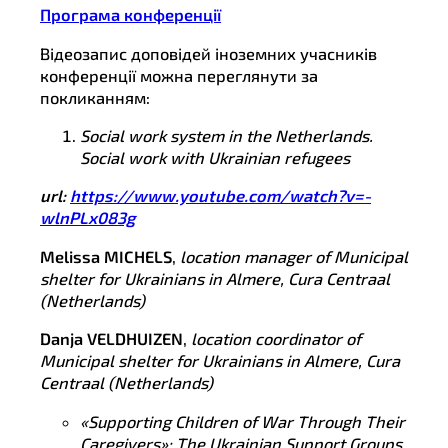
Програма конференції
Відеозапис доповідей іноземних учасників
конференції можна переглянути за
покликанням:
Social work system in the Netherlands.
Social work with Ukrainian refugees
url
:
https://www.youtube.com/watch?v=-
wlnPLx083g
Melissa MICHELS
,
location manager of Municipal
shelter for Ukrainians in Almere, Cura Centraal
(Netherlands)
Danja VELDHUIZEN
,
location coordinator of
Municipal shelter for Ukrainians in Almere, Cura
Centraal (Netherlands)
«Supporting Children of War Through Their
Caregivers»: The Ukrainian Support Groups