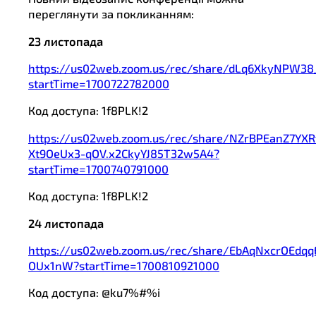
переглянути за покликанням:
23 листопада
https://us02web.zoom.us/rec/share/dLq6XkyNPW38
startTime=1700722782000
Код доступа: 1f8PLK!2
https://us02web.zoom.us/rec/share/NZrBPEanZ7YX
Xt9OeUx3-qOV.x2CkyYJ85T32w5A4?
startTime=1700740791000
Код доступа: 1f8PLK!2
24 листопада
https://us02web.zoom.us/rec/share/EbAqNxcrOE
OUx1nW?startTime=1700810921000
Код доступа: @ku7%#%i