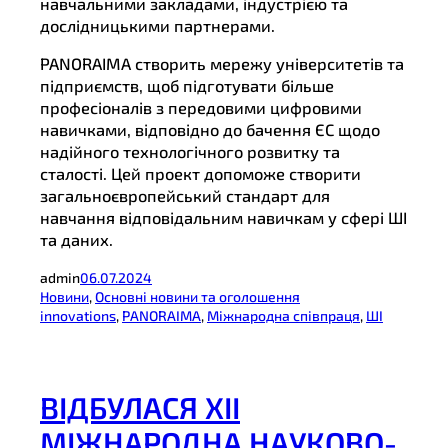
навчальними закладами, індустрією та
дослідницькими партнерами.
PANORAIMA створить мережу університетів та
підприємств, щоб підготувати більше
професіоналів з передовими цифровими
навичками, відповідно до бачення ЄС щодо
надійного технологічного розвитку та
сталості. Цей проект допоможе створити
загальноєвропейський стандарт для
навчання відповідальним навичкам у сфері ШІ
та даних.
admin
06.07.2024
Новини
, 
Основні новини та оголошення
innovations
, 
PANORAIMA
, 
Міжнародна співпраця
, 
ШІ
ВІДБУЛАСЯ ХІІ
МІЖНАРОДНА НАУКОВО-