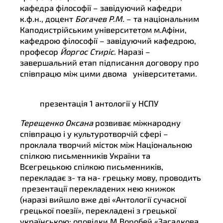
кафедра філософії – завідуючий кафедри
к.ф.н., доцент
Богачев Р.М.
– та національним
Каподистрійським університетом м.Афіни,
кафедрою філософії – завідуючий кафедрою,
професор
Йоргос Стиріс
. Наразі –
завершальний етап підписання договору про
співпрацю між цими двома університетами.
презентація 1 антології у НСПУ
Терещенко Оксана
розвиває міжнародну
співпрацю і у культуротворчій сфері –
проклала творчий місток між Національною
спілкою письменників України та
Всегрецькою спілкою письменників,
перекладає з- та на- грецьку мову, проводить
презентації перекладених нею книжок
(наразі вийшло вже дві «Антології сучасної
грецької поезії», перекладені з грецької
українською; оповідки М.Воробей «Загадкова,