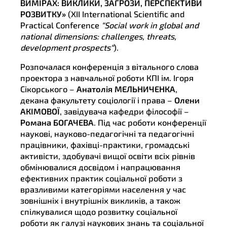
ВИМІРАХ: ВИКЛИКИ, ЗАГРОЗИ, ПЕРСПЕКТИВИ
РОЗВИТКУ»
(XII International Scientific and
Practical Conference
“
Social
work
in
global
and
national
dimensions
:
challenges
,
threats
,
development
prospects
“
).
Розпочалася конференція з вітального слова
проектора з навчальної роботи КПІ ім. Ігоря
Сікорського –
Анатолія МЕЛЬНИЧЕНКА
,
декана факультету соціології і права –
Олени
АКІМОВОЇ
, завідувача кафедри філософії –
Романа БОГАЧЕВА
. Під час роботи конференції
наукові, науково-педагогічні та педагогічні
працівники, фахівці-практики, громадські
активісти, здобувачі вищої освіти всіх рівнів
обмінювалися досвідом і напрацювання
ефективних практик соціальної роботи з
вразливими категоріями населення у час
зовнішніх і внутрішніх викликів, а також
спілкувалися щодо розвитку соціальної
роботи як галузі наукових знань та соціальної