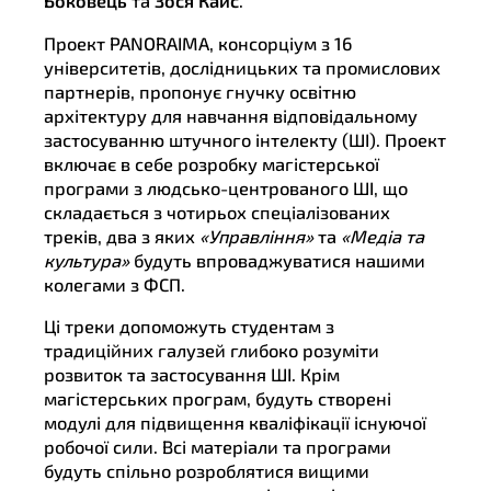
Боковець
та
Зося Кайс
.
Проект PANORAIMA, консорціум з 16
університетів, дослідницьких та промислових
партнерів, пропонує гнучку освітню
архітектуру для навчання відповідальному
застосуванню штучного інтелекту (ШІ). Проект
включає в себе розробку магістерської
програми з людсько-центрованого ШІ, що
складається з чотирьох спеціалізованих
треків, два з яких
«Управління»
та
«Медіа та
культура»
будуть впроваджуватися нашими
колегами з ФСП.
Ці треки допоможуть студентам з
традиційних галузей глибоко розуміти
розвиток та застосування ШІ. Крім
магістерських програм, будуть створені
модулі для підвищення кваліфікації існуючої
робочої сили. Всі матеріали та програми
будуть спільно розроблятися вищими