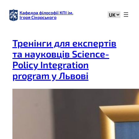
Перейти
до
Кафедра філософії КПІ ім.
Вибрати
Ігоря Сікорського
вмісту
мову
Тренінги для експертів
та науковців Science-
Policy Integration
program у Львові