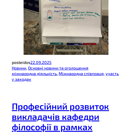
posteidos
22.09.2025
Новини
, 
Основні новини та оголошення
міжнародна діяльність
, 
Міжнародна співпраця
, 
участь
у заходах
Професійний розвиток
викладачів кафедри
філософії в рамках