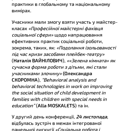
практики в глобальному та національному
вимірах.
Учасники мали змогу взяти участь у майстер-
класах
«Професійної майстерні фахівця
соціальної сфери»
щодо напрацювання
ефективних практик соціальної роботи,
зокрема, таких, як:
«Подолання ізольованості
під час кризи засобами плейбек-театру»
(
Наталія ВАЙНІЛОВИЧ
),
««Зелена кімната» як
сучасна форма роботи з дітьми, які стали
учасниками злочину»
(Олександра
СКОРОМНА
),
“Behavioral analysis and
behavioral technologies in work on improving
the social situation of child development in
families with children with special needs in
education”
(
Alla MOSKALETS
) та ін.
У другий день конференції,
24 листопада
,
відбулась зустріч в межах інтегрованої
панельної дискусії
«Соціальна робота і