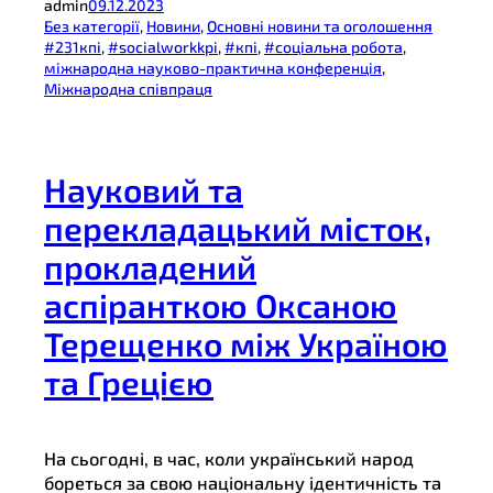
admin
09.12.2023
Без категорії
, 
Новини
, 
Основні новини та оголошення
#231кпі
, 
#socialworkkpi
, 
#кпі
, 
#соціальна робота
, 
міжнародна науково-практична конференція
, 
Міжнародна співпраця
Науковий та
перекладацький місток,
прокладений
аспіранткою Оксаною
Терещенко між Україною
та Грецією
На сьогодні, в час, коли український народ
бореться за свою національну ідентичність та