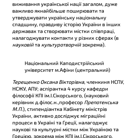
виживання української нації загалом, дуже
важливо якнайбільше поширювати та
утверджувати українську національну
спадщину, правдиву історію України в інших
державах та створювати містки співпраці,
налагоджувати контакти у різних сферах (в
науковій
та
культуротворчій
зокрема).
Національний Каподистрійський
університет м.Афіни (центральний)
Терещенко Оксана Вікторівна
, членкиня НСПУ,
НСЖУ, АПУ; аспірантка 4 курсу кафедри
філософії КПІ ім.І.Сікорського, (науковий
керівник д.філос.н.,професор
Препотенська
М.П.
), стипендіантка Кабінету міністрів
України, активно досліджує міграційні
процеси в Україні та Греції, налагоджує
наукові та культурні містки між Україною та
Грецією, зокрема між КПІ ім.І.Сікорського,