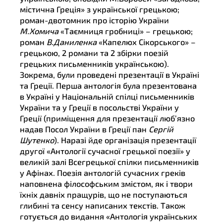
містична Греція» з української грецькою;
роман-двотомник про історію України
М.Хомича
«Таємниця гробниці» – грецькою;
роман
В.Даниленка
«Капелюх Сікорського» –
грецькою, 2 романи та 2 збірки поезій
грецьких письменників українською).
Зокрема, були проведені презентації в Україні
та Греції. Перша антологія була презентована
в Україні у Національній спілці письменників
України та у Греції в посольстві України у
Греції (приміщення для презентації люб’язно
надав Посол України в Греції пан
Сергій
Шутенко
). Наразі йде організація презентації
другої «Антології сучасної грецької поезії» у
великій залі Всегрецької спілки письменників
у Афінах. Поезія антологій сучасних греків
наповнена філософським змістом, як і твори
їхніх давніх пращурів, що не поступаються
глибині та сенсу написаних текстів. Також
готується до видання «Антологія українських