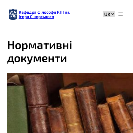
Кафедра філософії КПІ ім.
Вибрати
Ігоря Сікорського
мову
Нормативні
документи