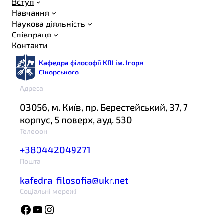
Вступ
Навчання
Наукова діяльність
Співпраця
Контакти
Кафедра філософії КПІ ім. Ігоря
Сікорського
Адреса
03056, м. Київ, пр. Берестейський, 37, 7
корпус, 5 поверх, ауд. 530
Телефон
+380442049271
Пошта
kafedra_filosofia@ukr.net
Соціальні мережі
Facebook
YouTube
Instagram