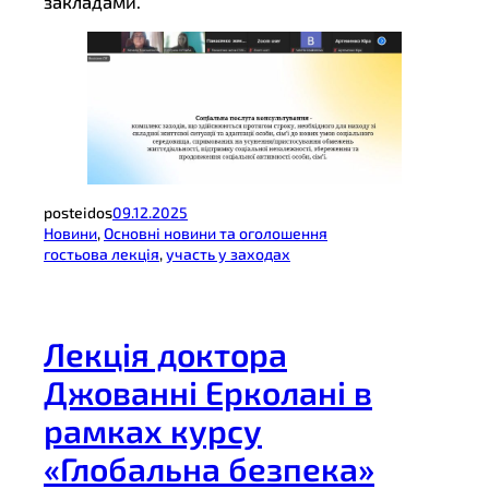
закладами.
posteidos
09.12.2025
Новини
, 
Основні новини та оголошення
гостьова лекція
, 
участь у заходах
Лекція доктора
Джованні Ерколані в
рамках курсу
«Глобальна безпека»