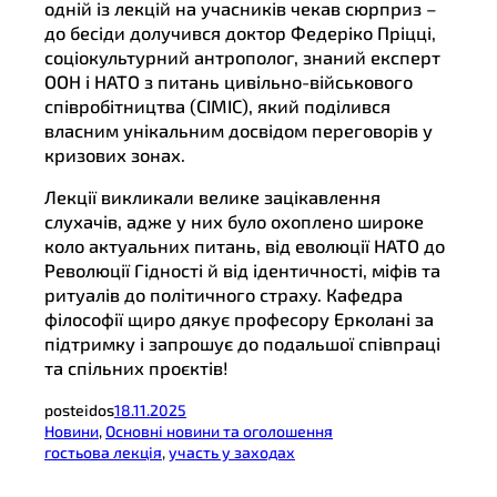
одній із лекцій на учасників чекав сюрприз –
до бесіди долучився доктор Федеріко Пріцці,
соціокультурний антрополог, знаний експерт
ООН і НАТО з питань цивільно-військового
співробітництва (CIMIC), який поділився
власним унікальним досвідом переговорів у
кризових зонах.
Лекції викликали велике зацікавлення
слухачів, адже у них було охоплено широке
коло актуальних питань, від еволюції НАТО до
Революції Гідності й від ідентичності, міфів та
ритуалів до політичного страху. Кафедра
філософії щиро дякує професору Ерколані за
підтримку і запрошує до подальшої співпраці
та спільних проєктів!
posteidos
18.11.2025
Новини
, 
Основні новини та оголошення
гостьова лекція
, 
участь у заходах