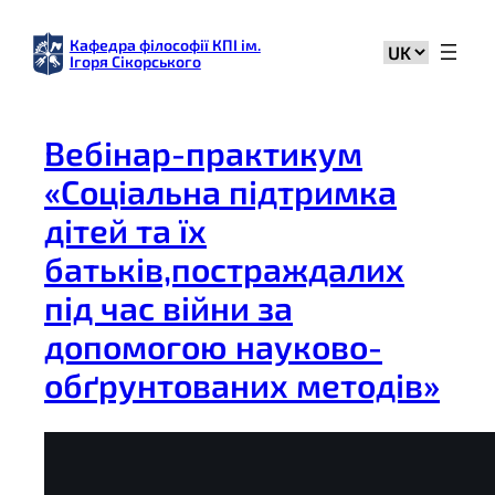
Перейти
до
Кафедра філософії КПІ ім.
Вибрати
Ігоря Сікорського
вмісту
мову
Вебінар-практикум
«Соціальна підтримка
дітей та їх
батьків,постраждалих
під час війни за
допомогою науково-
обґрунтованих методів»