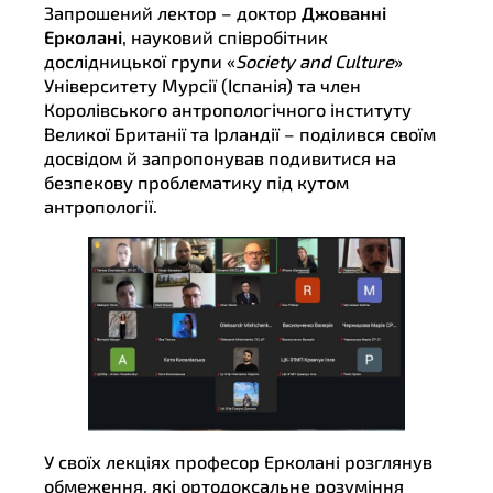
Запрошений лектор – доктор
Джованні
Ерколані
, науковий співробітник
дослідницької групи «
Society
and
Culture
»
Університету Мурсії (Іспанія) та член
Королівського антропологічного інституту
Великої Британії та Ірландії – поділився своїм
досвідом й запропонував подивитися на
безпекову проблематику під кутом
антропології.
У своїх лекціях професор Ерколані розглянув
обмеження, які ортодоксальне розуміння