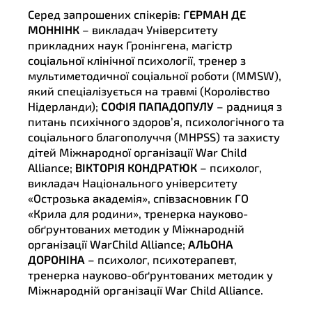
Серед запрошених спікерів:
ГЕРМАН ДЕ
МОННІНК
– викладач Університету
прикладних наук Гронінгена, магістр
соціальної клінічної психології, тренер з
мультиметодичної соціальної роботи (MMSW),
який спеціалізується на травмі (Королівство
Нідерланди);
СОФІЯ ПАПАДОПУЛУ
– радниця з
питань психічного здоров’я, психологічного та
соціального благополуччя (MHPSS) та захисту
дітей Міжнародної організації War Child
Alliance;
ВІКТОРІЯ КОНДРАТЮК
– психолог,
викладач Національного університету
«Острозька академія», співзасновник ГО
«Крила для родини», тренерка науково-
обґрунтованих методик у Міжнародній
організації WarChild Alliancе;
АЛЬОНА
ДОРОНІНА
– психолог, психотерапевт,
тренерка науково-обґрунтованих методик у
Міжнародній організації War Child Alliance.