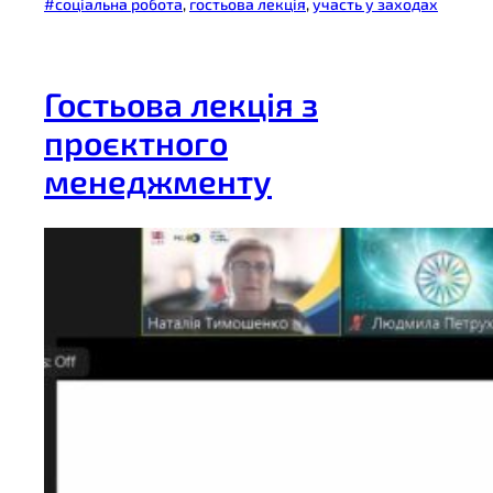
#соціальна робота
, 
гостьова лекція
, 
участь у заходах
Гостьова лекція з
проєктного
менеджменту