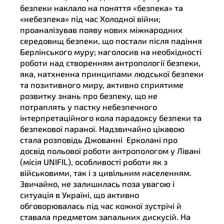
безпеки наклало на поняття «безпека» та
«небезпека» під час Холодної війни;
проаналізував появу нових міжнародних
середовищ безпеки, що постали після падіння
Берлінського муру; наголосив на необхідності
роботи над створенням антропології безпеки,
яка, натхненна принципами людської безпеки
та позитивного миру, активно сприятиме
розвитку знань про безпеку, що не
потраплять у пастку небезпечного
інтерпретаційного кола парадоксу безпеки та
безпекової параної. Надзвичайно цікавою
стала розповідь Джованні Ерколані про
досвід польової роботи антропологом у Лівані
(місія UNIFIL), особливості роботи як з
військовими, так і з цивільним населенням.
Звичайно, не залишилась поза увагою і
ситуація в Україні, що активно
обговорювалась під час кожної зустрічі й
ставала предметом запальних дискусій. На