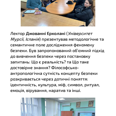
Лектор
Джованні Ерколані
(
Університет
Мурсії, Іспанія
) презентував методологічне та
семантичне поле дослідження феномену
безпеки. Був запропонований обʼємний підхід
до вивчення безпеки через постановку
запитань: Що є реальність? та Що таке
достовірне знання? Філософсько-
антропологічна сутність концепту безпеки
розкривається через дотичні поняття:
ідентичність, культура, міф, символ, ритуал,
емоція, вірування, наратив та інші.