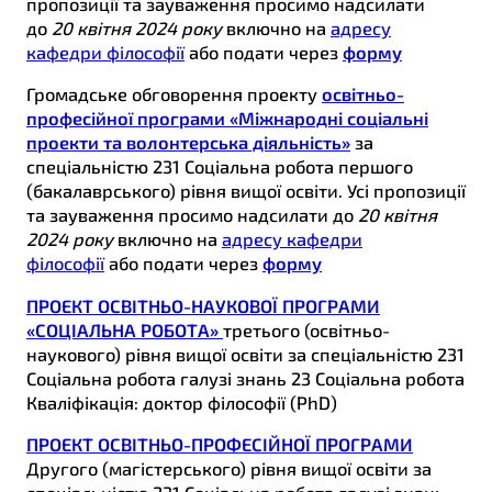
пропозиції та зауваження просимо надсилати
до
20 квітня 2024 року
включно на
адресу
кафедри філософії
або подати через
форму
Громадське обговорення проекту
освітньо-
професійної програми «Міжнародні соціальні
проекти та волонтерська діяльність»
за
спеціальністю 231 Соціальна робота першого
(бакалаврського) рівня вищої освіти. Усі пропозиції
та зауваження просимо надсилати до
20 квітня
2024 року
включно на
адресу кафедри
філософії
або подати через
форму
ПРОЕКТ ОСВІТНЬО-НАУКОВОЇ ПРОГРАМИ
«СОЦІАЛЬНА РОБОТА»
третього (освітньо-
наукового) рівня вищої освіти за спеціальністю 231
Соціальна робота галузі знань 23 Соціальна робота
Кваліфікація: доктор філософії (PhD)
ПРОЕКТ ОСВІТНЬО-ПРОФЕСІЙНОЇ ПРОГРАМИ
Другого (магістерського) рівня вищої освіти за