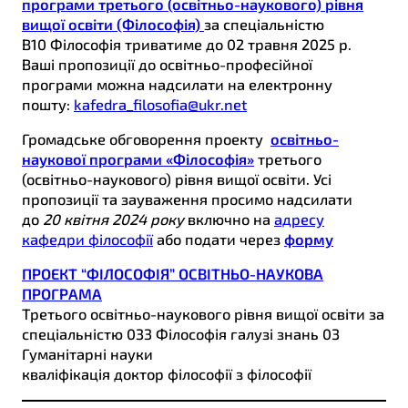
програми третього (освітньо-наукового) рівня
вищої освіти (Філософія)
за спеціальністю
В10 Філософія триватиме до 02 травня 2025 р.
Ваші пропозиції до освітньо-професійної
програми можна надсилати на електронну
пошту:
kafedra_filosofia@ukr.net
Громадське обговорення проекту
освітньо-
наукової програми «Філософія»
третього
(освітньо-наукового) рівня вищої освіти. Усі
пропозиції та зауваження просимо надсилати
до
20 квітня 2024 року
включно на
адресу
кафедри філософії
або подати через
форму
ПРОЕКТ “ФІЛОСОФІЯ” ОСВІТНЬО-НАУКОВА
ПРОГРАМА
Третього освітньо-наукового рівня вищої освіти за
спеціальністю 033 Філософія галузі знань 03
Гуманітарні науки
кваліфікація доктор філософії з філософії