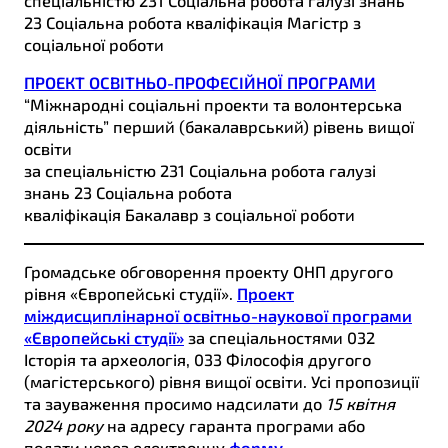
спеціальністю 231 Соціальна робота галузі знань
23 Соціальна робота кваліфікація Магістр з
соціальної роботи
ПРОЕКТ ОСВІТНЬО-ПРОФЕСІЙНОЇ ПРОГРАМИ
“Міжнародні соціальні проекти та волонтерська
діяльність” перший (бакалаврський) рівень вищої
освіти
за спеціальністю 231 Соціальна робота галузі
знань 23 Соціальна робота
кваліфікація Бакалавр з соціальної роботи
Громадське обговорення проекту ОНП другого
рівня «Європейські студії».
Проект
міждисциплінарної освітньо-наукової програми
«Європейські студії»
за спеціальностями 032
Історія та археологія, 033 Філософія другого
(магістерського) рівня вищої освіти. Усі пропозиції
та зауваження просимо надсилати до
15 квітня
2024 року
на адресу гаранта програми або
подати через електронну
форму