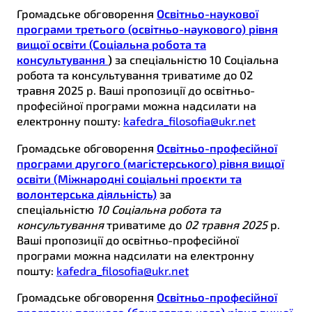
Громадське обговорення
Освітньо-наукової
програми третього (освітньо-наукового) рівня
вищої освіти (Соціальна робота та
консультування
)
за спеціальністю 10 Соціальна
робота та консультування триватиме до 02
травня 2025 р. Ваші пропозиції до освітньо-
професійної програми можна надсилати на
електронну пошту:
kafedra_filosofia@ukr.net
Громадське обговорення
Освітньо-професійної
програми другого (магістерського) рівня вищої
освіти (Міжнародні соціальні проєкти та
волонтерська діяльність)
за
спеціальністю
10 Соціальна робота та
консультування
триватиме до
02 травня 2025
р.
Ваші пропозиції до освітньо-професійної
програми можна надсилати на електронну
пошту:
kafedra_filosofia@ukr.net
Громадське обговорення
Освітньо-професійної