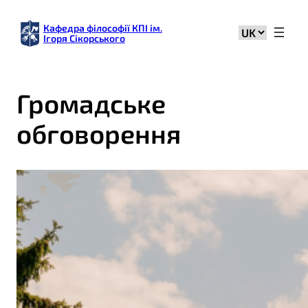
Кафедра філософії КПІ ім.
Вибрати
Ігоря Сікорського
мову
Громадське
обговорення