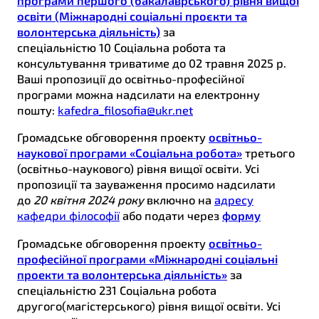
програми першого (бакалаврського) рівня вищої
освіти (Міжнародні соціальні проєкти та
волонтерська діяльність)
за
спеціальністю 10 Соціальна робота та
консультування триватиме до 02 травня 2025 р.
Ваші пропозиції до освітньо-професійної
програми можна надсилати на електронну
пошту:
kafedra_filosofia@ukr.net
Громадське обговорення проекту
освітньо-
наукової програми «Соціальна робота»
третього
(освітньо-наукового) рівня вищої освіти. Усі
пропозиції та зауваження просимо надсилати
до
20 квітня 2024 року
включно на
адресу
кафедри філософії
або подати через
форму
Громадське обговорення проекту
освітньо-
професійної програми «Міжнародні соціальні
проекти та волонтерська діяльність»
за
спеціальністю 231 Соціальна робота
другого(магістерського) рівня вищої освіти. Усі