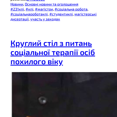
Новини
, 
Основні новини та оголошення
#231кпі
, 
#кпі
, 
#магістри
, 
#соціальна робота
, 
#соціальнароботакпі
, 
#студентикпі
, 
магістерські
дисертації
, 
участь у заходах
Круглий стіл з питань
соціальної терапії осіб
похилого віку