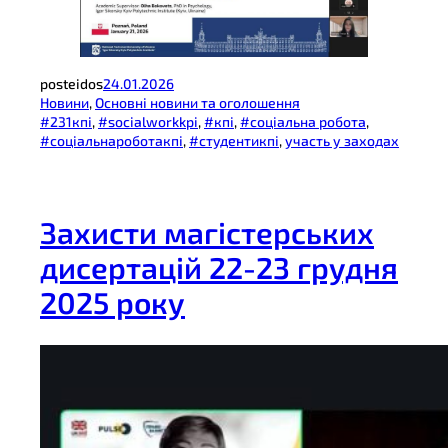
posteidos
24.01.2026
Новини
, 
Основні новини та оголошення
#231кпі
, 
#socialworkkpi
, 
#кпі
, 
#соціальна робота
, 
#соціальнароботакпі
, 
#студентикпі
, 
участь у заходах
Захисти магістерських
дисертацій 22-23 грудня
2025 року