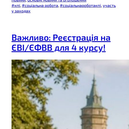
#кпі
, 
#соціальна робота
, 
#соціальнароботакпі
, 
участь
у заходах
Важливо: Реєстрація на
ЄВІ/ЄФВВ для 4 курсу!