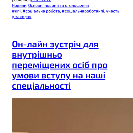
Новини
, 
Основні новини та оголошення
#кпі
, 
#соціальна робота
, 
#соціальнароботакпі
, 
участь
у заходах
Он-лайн зустріч для
внутрішньо
переміщених осіб про
умови вступу на наші
спеціальності