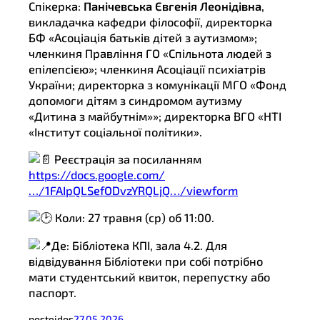
Спікерка:
Панічевська Євгенія Леонідівна
,
викладачка кафедри філософії, директорка
БФ «Асоціація батьків дітей з аутизмом»;
членкиня Правління ГО «Спільнота людей з
епілепсією»; членкиня Асоціації психіатрів
України; директорка з комунікації МГО «Фонд
допомоги дітям з синдромом аутизму
«Дитина з майбутнім»»; директорка ВГО «НТІ
«Інститут соціальної політики».
Реєстрація за посиланням
https://docs.google.com/
…/1FAIpQLSefODvzYRQLjQ…/viewform
Коли: 27 травня (ср) об 11:00.
Де: Бібліотека КПІ, зала 4.2. Для
відвідування Бібліотеки при собі потрібно
мати студентський квиток, перепустку або
паспорт.
posteidos
27.05.2026