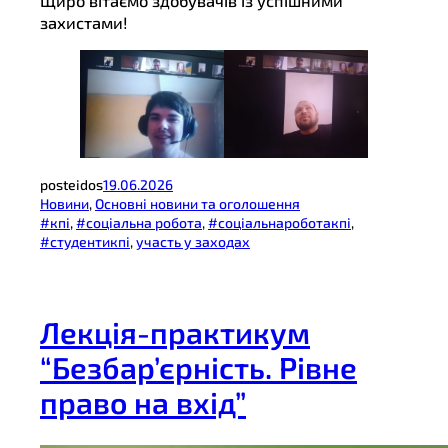
Щиро вітаємо здобувачів із успішними
захистами!
posteidos
19.06.2026
Новини
, 
Основні новини та оголошення
#кпі
, 
#соціальна робота
, 
#соціальнароботакпі
, 
#студентикпі
, 
участь у заходах
Лекція-практикум
“Безбар’єрність. Рівне
право на вхід”