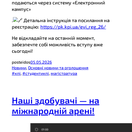
подаються через систему «Електронний
кампус»
.
Детальна інструкція та посилання на
реєстрацію:
https://pk.kpi.ua/evi_reg_26/
Не відкладайте на останній момент,
забезпечте собі можливість вступу вже
сьогодні!
posteidos
05.05.2026
Новини
, 
Основні новини та оголошення
#кпі
, 
#студентикпі
, 
магістратура
Наші здобувачі — на
міжнародній арені!