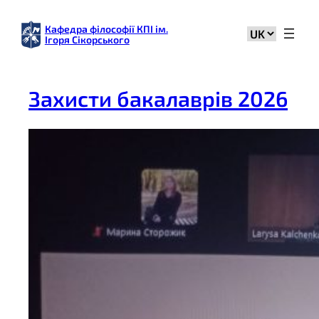
Перейти
до
Кафедра філософії КПІ ім.
Вибрати
Ігоря Сікорського
вмісту
мову
Захисти бакалаврів 2026