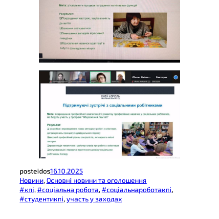
posteidos
16.10.2025
Новини
, 
Основні новини та оголошення
#кпі
, 
#соціальна робота
, 
#соціальнароботакпі
, 
#студентикпі
, 
участь у заходах