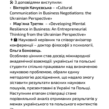
🎤 З доповідями виступили:
•
Вікторія Качуєвська
– «Cultural
Communication in Business Negotiations: the
Ukrainian Perspective»
•
Мар’яна Третяк
– «Developing Mental
Resilience in Business: An Entrepreneurial
Thinking from the Ukrainian Perspective»
👩‍🏫 Науковий керівник та співорганізатор
конференції – доктор філософії з психології,
Ольга Боковець
.
Особливо цінним став досвід міжнародної
академічної взаємодії: українські та польські
студенти спільно працювали над визначеною
науковою проблемою, обрали єдину
методологію дослідження, що надало змогу
зіставити результати власних наукових
пошуків, презентовані в Україні та Польщі.
Наступним етапом співпраці стане
порівняльний аналіз отриманих результатів у
межах українського та польського контекстів