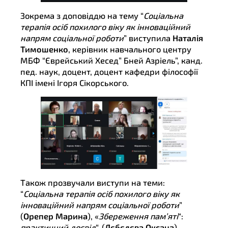
Зокрема з доповіддю на тему “
Соціальна
терапія осіб похилого віку як інноваційний
напрям соціальної роботи
” виступила
Наталія
Тимошенко
, керівник навчального центру
МБФ “Єврейський Хесед” Бней Азріель”, канд.
пед. наук, доцент, доцент кафедри філософії
КПІ імені Ігоря Сікорського.
Також прозвучали виступи на теми:
“
Соціальна терапія осіб похилого віку як
інноваційний напрям соціальної роботи
”
(
Орепер Марина
), «
Збереження пам’яті
“:
практичний досвід
“, (
Лєбєдєва Оксана
),