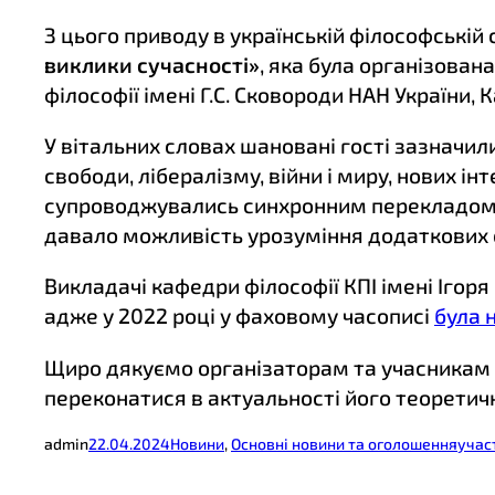
З цього приводу в українській філософській 
виклики сучасності»
, яка була організован
філософії імені Г.С. Сковороди НАН України,
У вітальних словах шановані гості зазначили
свободи, лібералізму, війни і миру, нових ін
супроводжувались синхронним перекладом. 
давало можливість урозуміння додаткових 
Викладачі кафедри філософії КПІ імені Ігор
адже у 2022 році у фаховому часописі
була 
Щиро дякуємо організаторам та учасникам 
переконатися в актуальності його теоретично
admin
22.04.2024
Новини
, 
Основні новини та оголошення
учас