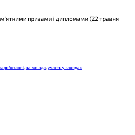
ам’ятними призами і дипломами (22 травня
нароботакпі
, 
олімпіада
, 
участь у заходах