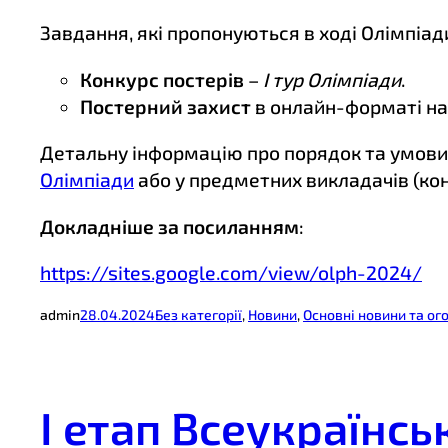
Завдання, які пропонуються в ході Олімпіад
Конкурс постерів
–
І тур Олімпіади
.
Постерний захист
в онлайн-форматі на
Детальну інформацію про порядок та умови 
Олімпіади
або у предметних викладачів (кон
Докладніше за посиланням
:
https://sites.google.com/view/olph-2024/
admin
28.04.2024
Без категорії
, 
Новини
, 
Основні новини та о
І етап Всеукраїнсь