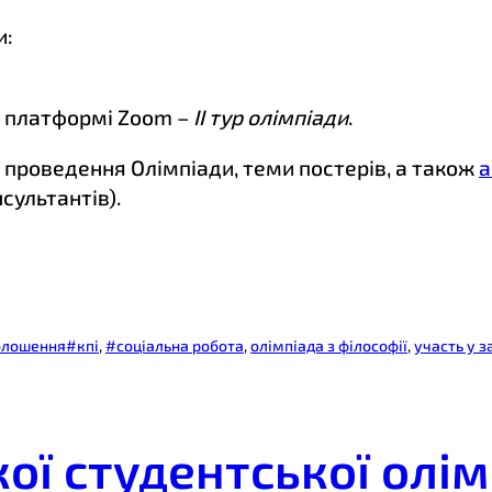
и:
 платформі Zoom –
ІІ тур олімпіади
.
проведення Олімпіади, теми постерів, а також
а
сультантів).
голошення
#кпі
, 
#соціальна робота
, 
олімпіада з філософії
, 
участь у 
кої студентської олім