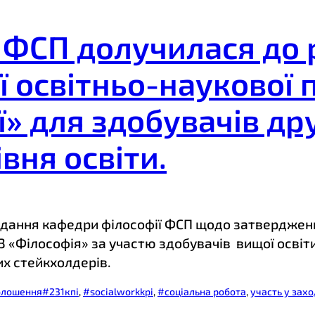
 ФСП долучилася до
 освітньо-наукової
ї» для здобувачів др
івня освіти.
сідання кафедри філософії ФСП щодо затверджен
3 «Філософія» за участю здобувачів вищої освіт
их стейкхолдерів.
голошення
#231кпі
, 
#socialworkkpi
, 
#соціальна робота
, 
участь у зах