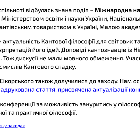
спільноті відбулась знана подія –
Міжнародна нау
а Міністерством освіти і науки України, Націона
 Кантівським товариством в Україні, Малою акаде
 актуальність Кантової філософії для світових т
терпретацій його ідей. Доповіді кантознавців із Н
Тож дискусії не мали мовного обмеження. Учасн
смислів Кантового спадку.
я Сікорського також долучилися до заходу. Нам о
надрукована стаття, присвячена актуалізації кон
конференції за можливість зануритись у філосо
ї та практичної філософії.
ть у заходах