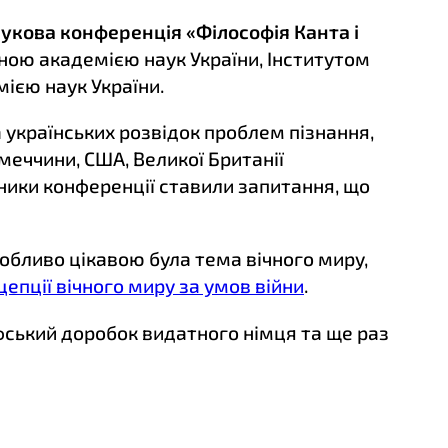
кова конференція «Філософія Канта і
льною академією наук України, Інститутом
мією наук України.
а українських розвідок проблем пізнання,
імеччини, США, Великої Британії
ики конференції ставили запитання, що
собливо цікавою була тема вічного миру,
цепції вічного миру за умов війни
.
фський доробок видатного німця та ще раз