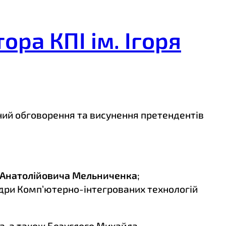
ра КПІ ім. Ігоря
ний обговорення та висунення претендентів
 Анатолійовича Мельниченка
;
федри Комп’ютерно-інтегрованих технологій
а, а також Безуглого Михайла