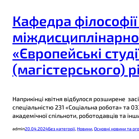
Кафедра філософії
міждисциплінарної
«Європейські студі
(магістерського) р
Наприкінці квітня відбулося розширене за
спеціальністю 231 «Соціальна робота» та 03
академічної спільноти, роботодавців та інш
admin
20.04.2024
Без категорії
, 
Новини
, 
Основні новини та о