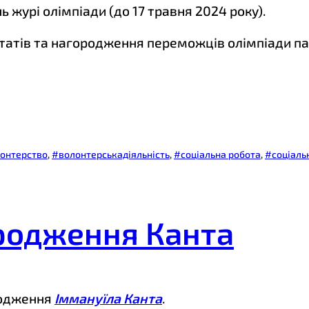
 журі олімпіади (до 17 травня 2024 року).
ьтатів та нагородження переможців олімпіади п
онтерство
, 
#волонтерськадіяльність
, 
#соціальна робота
, 
#соціаль
ародження Канта
родження
Іммануїла Канта
.