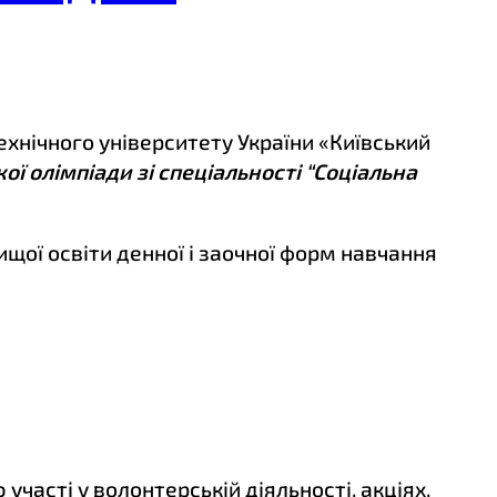
технічного університету України «Київський
ої олімпіади зі спеціальності “Соціальна
щої освіти денної і заочної форм навчання
часті у волонтерській діяльності, акціях,