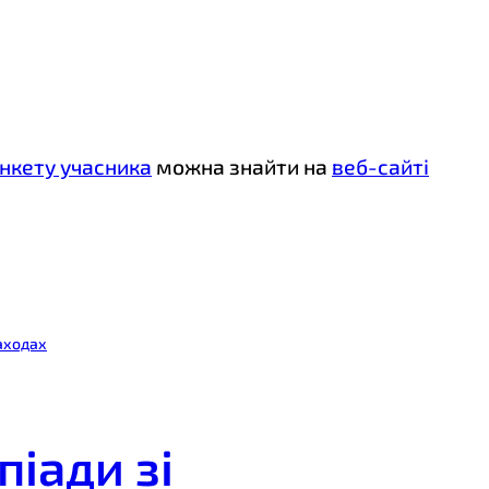
нкету учасника
можна знайти на
веб-сайті
заходах
піади зі