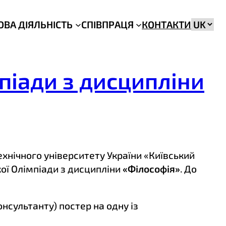
Вибрат
ОВА ДІЯЛЬНІСТЬ
СПІВПРАЦЯ
КОНТАКТИ
мову
мпіади з дисципліни
ехнічного університету України «Київський
кої Олімпіади з дисципліни
«Філософія»
. До
сультанту) постер на одну із