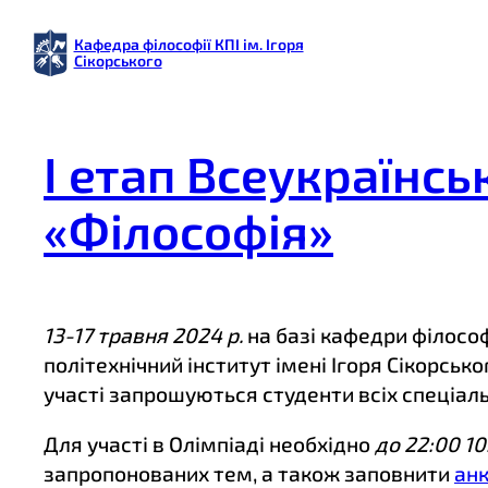
Перейти
Кафедра філософії КПІ ім. Ігоря
до
Сікорського
вмісту
І етап Всеукраїнсь
«Філософія»
13-17 травня 2024 р.
на базі кафедри філософ
політехнічний інститут імені Ігоря Сікорськ
участі запрошуються студенти всіх спеціал
Для участі в Олімпіаді необхідно
до 22:00 10
запропонованих тем, а також заповнити
анк