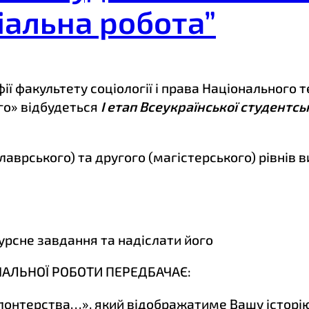
іальна робота”
фії факультету соціології і права Національного 
ого» відбудеться
І етап Всеукраїнської студентськ
врського) та другого (магістерського) рівнів ви
урсне завдання та надіслати його
ІАЛЬНОЇ РОБОТИ ПЕРЕДБАЧАЄ:
лонтерства…», який відображатиме Вашу історію у