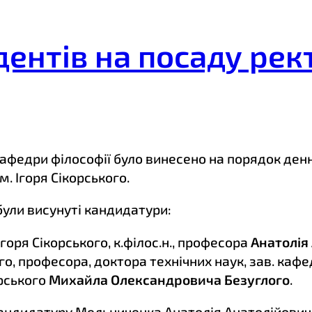
нтів на посаду ректо
кафедри філософії було винесено на порядок ден
м. Ігоря Сікорського.
були висунуті кандидатури:
Ігоря Сікорського, к.філос.н., професора
Анатолія
ого, професора, доктора технічних наук, зав. ка
орського
Михайла Олександровича Безуглого
.
андидатуру Мельниченка Анатолія Анатолійович