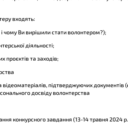
теру входять:
к і чому Ви вирішили стати волонтером?);
нтерської діяльності;
х проєктів та заходів;
рства
та відеоматеріалів, підтверджуючих документів (
ерсонального досвіду волонтерства
онання конкурсного завдання (13-14 травня 2024 р