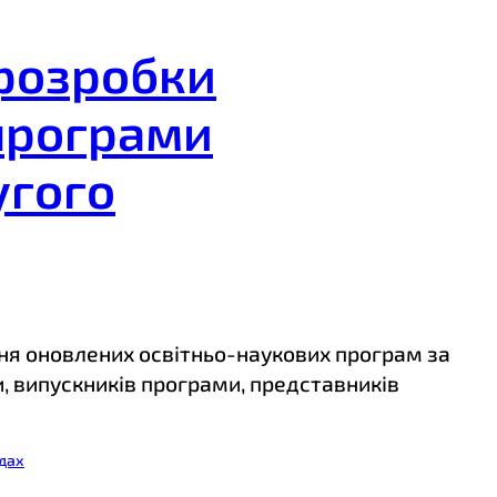
 розробки
 програми
угого
ня оновлених освітньо-наукових програм за
и, випускників програми, представників
одах