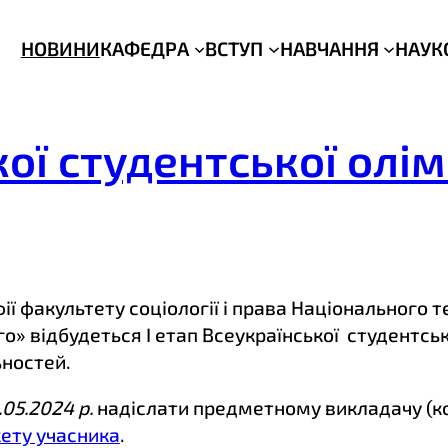
НОВИНИ
КАФЕДРА
ВСТУП
НАВЧАННЯ
НАУК
кої студентської олі
ії факультету соціології і права Національного т
ого» відбудеться І етап Всеукраїнської студентсь
ьностей.
.05.2024
р.
надіслати предметному викладачу (кон
ету учасника
.