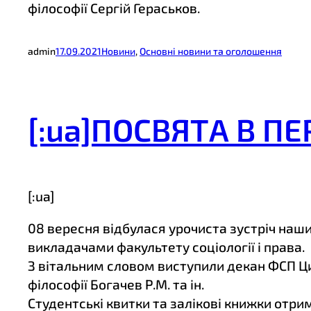
філософії Сергій Гераськов.
admin
17.09.2021
Новини
, 
Основні новини та оголошення
[:ua]ПОСВЯТА В П
[:ua]
08 вересня відбулася урочиста зустріч наши
викладачами факультету соціології і права.
З вітальним словом виступили декан ФСП Цим
філософії Богачев Р.М. та ін.
Студентські квитки та залікові книжки отри