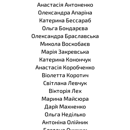
Анастасія Антоненко
Олександра Апаріна
Катерина Бессараб
Ольга Бондарєва
Олександра Браславська
Микола Воскобаєв
Марія Закревська
Катерина Конончук
Анастасія Коробченко
Віолетта Коротич
Світлана Левчук
Вікторія Лех
Марина Майсюра
Дар`я Махненко
Ольга Неділько
Антоніна Олійник
Богдана Онищук