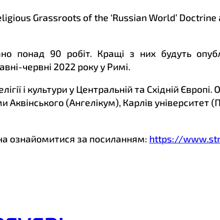
igious Grassroots of the ‘Russian World’ Doctrine 
но понад 90 робіт. Кращі з них будуть опубл
вні-червні 2022 року у Римі.
ігії і культури у Центральній та Східній Європі
ми Аквінського (Ангелікум), Карлів університет 
на ознайомитися за посиланням:
https://www.st