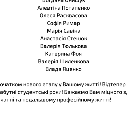
Алевтіна Потапенко
Олеся Расквасова
Софія Римар
Марія Савіна
Анастасія Стецюк
Валерія Тюлькова
Катерина Фоя
Валерія Шиленкова
Влада Яценко
початком нового етапу у
В
ашому житті! Відтепер
забутні студентські роки! Бажаємо Вам міцного 
авчанні та подальшому професійному житті!