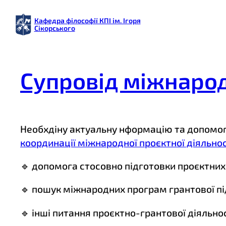
Перейти
Кафедра філософії КПІ ім. Ігоря
до
Сікорського
вмісту
Супровід міжнарод
Необхдіну актуальну нформацію та допомог
координації міжнародної проєктної діяльнос
🔹 допомога стосовно підготовки проєктних
🔹 пошук міжнародних програм грантової п
🔹 інші питання проєктно-грантової діяльно