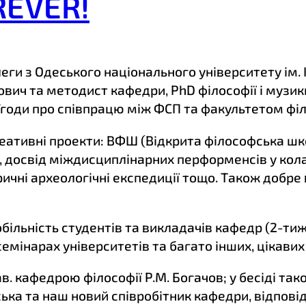
REVER!
леги з Одеського національного університету ім. І
убович та методист кафедри, PhD філософії і музи
оди про співпрацю між ФСП та факультетом філос
реативні проекти: ВФШ (Відкрита філософська шко
 досвід міждисциплінарних перформенсів у кола
оричні археологічні експедиції тощо. Також добре
льність студентів та викладачів кафедр (2-тижн
семінарах університетів та багато інших, цікавих
. кафедрою філософії Р.М. Богачов; у бесіді так
ька та наш новий співробітник кафедри, відпові