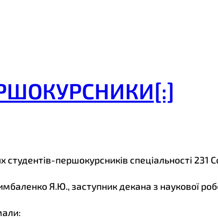
ЕРШОКУРСНИКИ[:]
х студентів-першокурсників спеціальності 231 С
баленко Я.Ю., заступник декана з наукової робо
мали
: