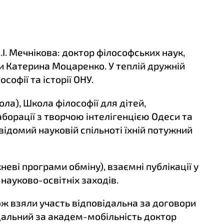
.І. Мечнікова: доктор філософських наук,
ки Катерина Моцаренко. У теплій дружній
офії та історії ОНУ.
ла), Школа філософії для дітей,
борації з творчою інтелігенцією Одеси та
 відомий науковій спільноті їхній потужний
еві програми обміну), взаємні публікації у
 науково-освітніх заходів.
ож взяли участь відповідальна за договори
дальний за академ-мобільність доктор