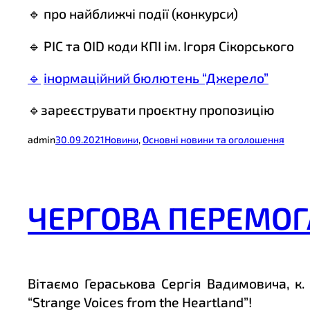
🔹 про найближчі події (конкурси)
🔹 PIC та OID коди КПІ ім. Ігоря Сікорського
🔹
інормаційний бюлютень “Джерело”
🔹зареєструвати проєктну пропозицію
admin
30.09.2021
Новини
, 
Основні новини та оголошення
ЧЕРГОВА ПЕРЕМОГ
Вітаємо Гераськова Сергія Вадимовича, к.
“Strange Voices from the Heartland”!