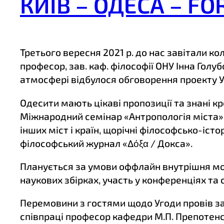
КИЇВ – ОДЕСА – FO
Третього вересня 2021 р. до нас завітали ко
професор, зав. каф. філософії ОНУ Інна Гол
атмосфері відбулося обговорення проекту Уг
Одесити мають цікаві пропозиції та знані к
Міжнародний семінар «Антропологія міста»,
інших міст і країн, щорічні філософсько-іст
філософський журнал «Δόξα / Докса».
Планується за умови оффлайн внутрішня мобі
наукових збірках, участь у конференціях та 
Перемовини з гостями щодо Угоди провів зав
співпраці професор кафедри М.П. Препотенс