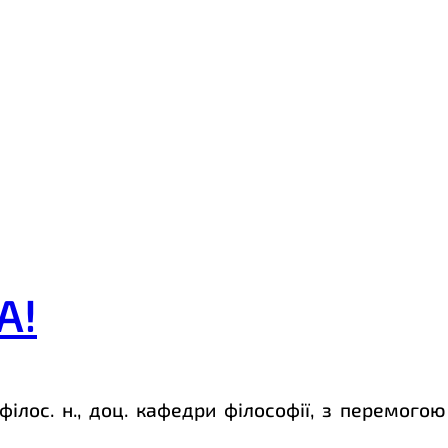
А!
 філос. н., доц. кафедри філософії, з перемого