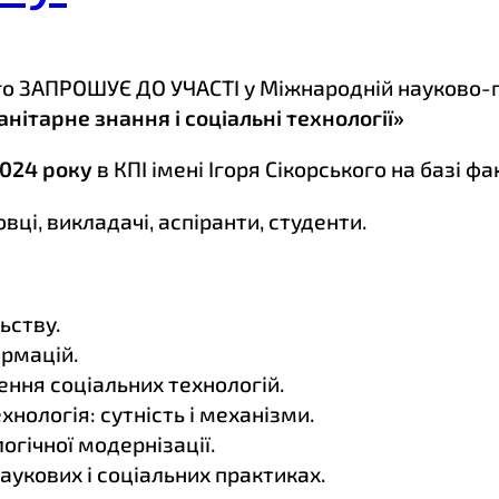
кого ЗАПРОШУЄ ДО УЧАСТІ у Міжнародній науково-
анітарне знання і соціальні технології»
2024 року
в КПІ імені Ігоря Сікорського на базі фа
ці, викладачі, аспіранти, студенти.
ьству.
ормацій.
ення соціальних технологій.
хнологія: сутність і механізми.
огічної модернізації.
наукових і соціальних практиках.