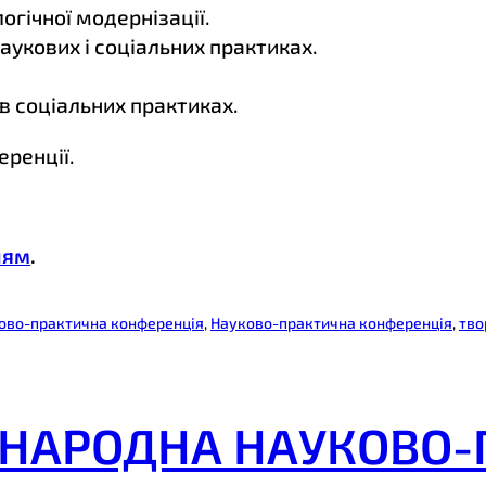
огічної модернізації.
наукових і соціальних практиках.
 в соціальних практиках.
ренції.
ням
.
ово-практична конференція
, 
Науково-практична конференція
, 
тво
ІЖНАРОДНА НАУКОВО