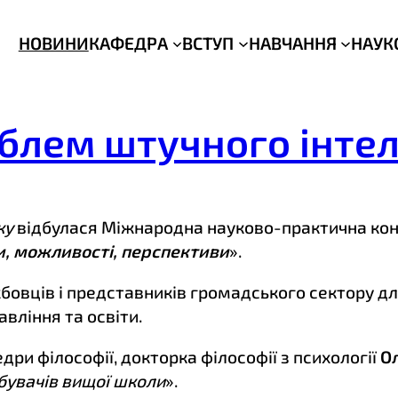
НОВИНИ
КАФЕДРА
ВСТУП
НАВЧАННЯ
НАУК
блем штучного інте
ку
відбулася Міжнародна науково-практична кон
и, можливості, перспективи
».
жбовців і представників громадського сектору дл
вління та освіти.
дри філософії, докторка філософії з психології
О
бувачів вищої школи
».