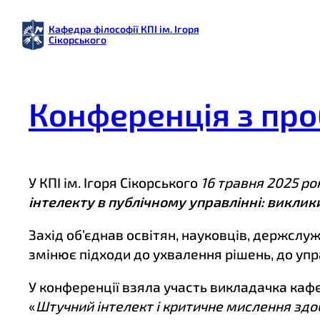
Перейти
Кафедра філософії КПІ ім. Ігоря
до
Сікорського
вмісту
Конференція з про
У КПІ ім. Ігоря Сікорського
16 травня 2025 ро
інтелекту в публічному управлінні: виклик
Захід об’єднав освітян, науковців, держслу
змінює підходи до ухвалення рішень, до упра
У конференції взяла участь викладачка кафе
«
Штучний інтелект і критичне мислення здо