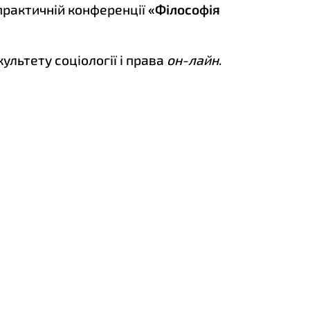
практичній конференції
«Філософія
культету соціології і права
он-лайн
.