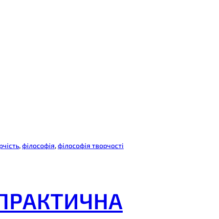
рчість
, 
філософія
, 
філософія творчості
-ПРАКТИЧНА