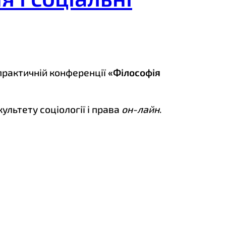
практичній конференції
«Філософія
культету соціології і права
он-лайн
.