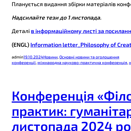
Планується видання збірки матеріалів конфе
Надсилайте тези до 1 листопада.
Деталі
в інформаційному листі за посилан
(ENGL)
Information letter_Philosophy of Crea
admin
19.10.2024
Новини
, 
Основні новини та оголошення
конференції
, 
міжнародна науково-практична конференція
, 
Конференція «Філо
практик: гуманітар
листопада 2024 р