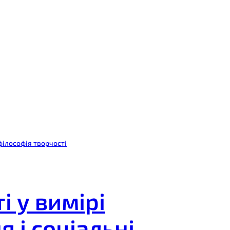
філософія творчості
і у вимірі
 і соціальні