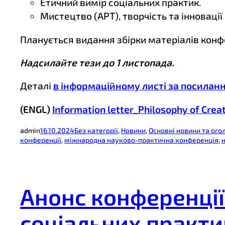
Етичний вимір соціальних практик.
Мистецтво (АРТ), творчість та інновації
Планується видання збірки матеріалів конфе
Надсилайте тези до 1 листопада.
Деталі
в інформаційному листі за посилан
(ENGL)
Information letter_Philosophy of Crea
admin
16.10.2024
Без категорії
, 
Новини
, 
Основні новини та ог
конференції
, 
міжнародна науково-практична конференція
, 
Анонс конференції 
соціальних практик