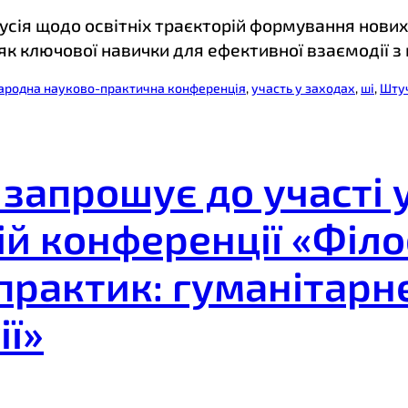
сія щодо освітніх траєкторій формування нових
 як ключової навички для ефективної взаємодії 
ародна науково-практична конференція
, 
участь у заходах
, 
ші
, 
Штуч
 запрошує до участі
й конференції «Філос
практик: гуманітарне
ії»