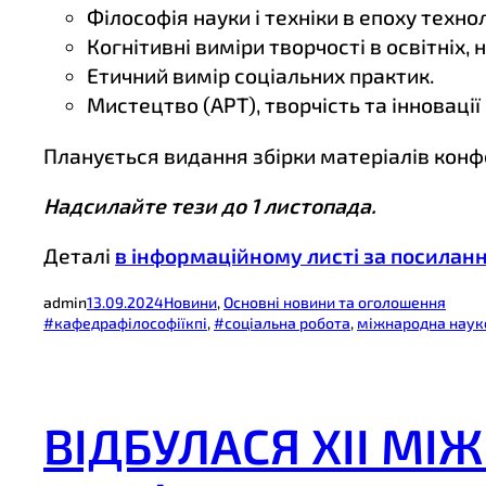
Філософія науки і техніки в епоху технол
Когнітивні виміри творчості в освітніх, 
Етичний вимір соціальних практик.
Мистецтво (АРТ), творчість та інновації
Планується видання збірки матеріалів конфе
Надсилайте тези до 1 листопада.
Деталі
в інформаційному листі за посилан
admin
13.09.2024
Новини
, 
Основні новини та оголошення
#кафедрафілософіїкпі
, 
#соціальна робота
, 
міжнародна наук
ВІДБУЛАСЯ ХІІ М