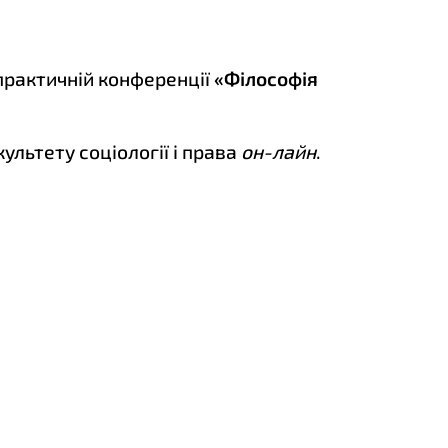
практичній конференції
«Філософія
культету соціології і права
он-лайн
.