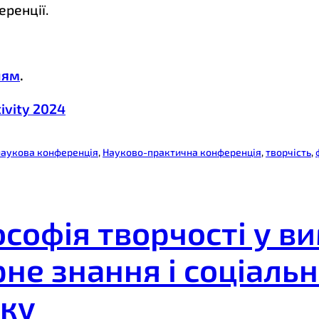
ренції.
ням
.
tivity 2024
наукова конференція
, 
Науково-практична конференція
, 
творчість
, 
софія творчості у ви
не знання і соціальн
оку