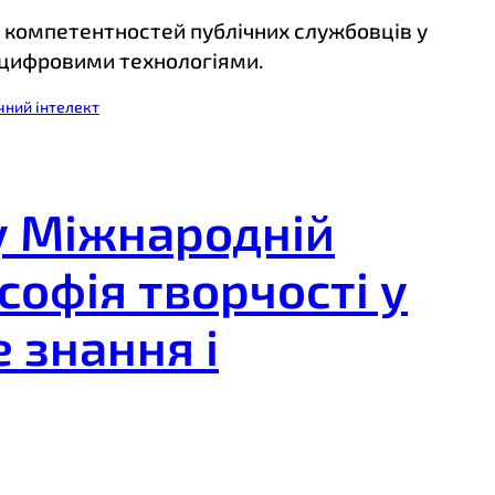
 компетентностей публічних службовців у
з цифровими технологіями.
ний інтелект
 у Міжнародній
офія творчості у
 знання і