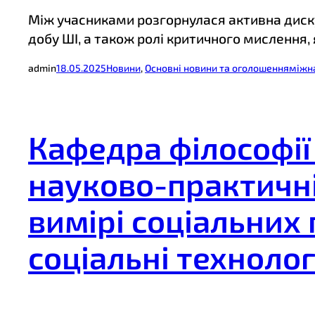
Між учасниками розгорнулася активна диску
добу ШІ, а також ролі критичного мислення,
admin
18.05.2025
Новини
, 
Основні новини та оголошення
міжн
Кафедра філософії
науково-практичні
вимірі соціальних 
соціальні технолог