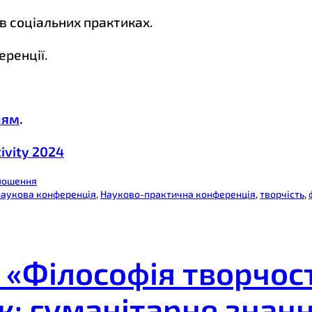
 в соціальних практиках.
ренції.
ням
.
tivity 2024
олошення
наукова конференція
, 
Науково-практична конференція
, 
творчість
, 
«Філософія творчост
: гуманітарне знання