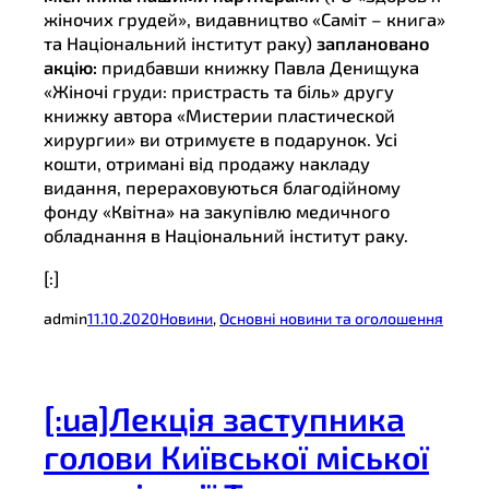
жіночих грудей», видавництво «Саміт – книга»
та Національний інститут раку)
заплановано
акцію:
придбавши книжку Павла Денищука
«Жіночі груди: пристрасть та біль» другу
книжку автора «Мистерии пластической
хирургии» ви отримуєте в подарунок. Усі
кошти, отримані від продажу накладу
видання, перераховуються благодійному
фонду «Квітна» на закупівлю медичного
обладнання в Національний інститут раку.
[:]
admin
11.10.2020
Новини
, 
Основні новини та оголошення
[:ua]Лекція заступника
голови Київської міської