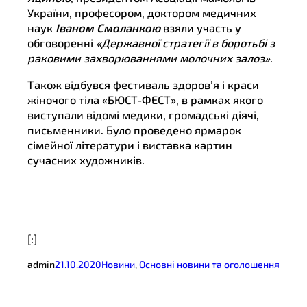
України, професором, доктором медичних
наук
Іваном Смоланкою
взяли участь у
обговоренні
«Державної стратегії в боротьбі з
раковими захворюваннями молочних залоз»
.
Також відбувся фестиваль здоров’я і краси
жіночого тіла «БЮСТ-ФЕСТ», в рамках якого
виступали відомі медики, громадські діячі,
письменники. Було проведено ярмарок
сімейної літератури і виставка картин
сучасних художників.
[:]
admin
21.10.2020
Новини
, 
Основні новини та оголошення