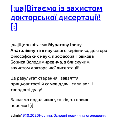
[:ua]Вітаємо із захистом
докторської дисертації!
[:]
[:ua]Щиро вітаємо
Муратову Ірину
Анатоліївну
та її наукового керівника, доктора
філософських наук, професора Новікова
Бориса Володимировича, з блискучим
захистом докторської дисертації!
Це результат старання і завзяття,
працьовитості й самовіддачі, сили волі і
твердості духу!
Бажаємо подальших успіхів, та нових
перемог![:]
admin
19.10.2020
Новини
, 
Основні новини та оголошення