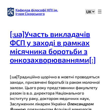
Перейти
до
Кафедра філософії КПІ ім.
Вибрати
Ігоря Сікорського
вмісту
мову
[:ua]Участь викладачів
ФСП у заході в рамках
місячника боротьби з
онкозахворюваннями[:]
[:ua]Традиційно щорічно в жовтні проводяться
заходи, присвячені боротьбі із раком молочної
залози. Цього року представники факультету
разом із в.о. директора Національного
інституту раку, доктором медичних наук,
Заслуженим лікарем України
Олександром
Яциною
, президентом Асоціації мамологів