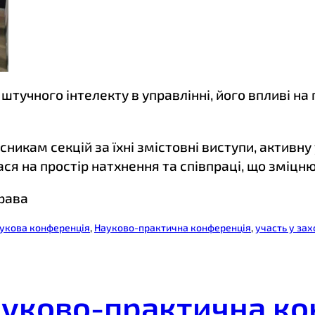
штучного інтелекту в управлінні, його впливі на
никам секцій за їхні змістовні виступи, активну 
 на простір натхнення та співпраці, що зміцнює 
права
укова конференція
, 
Науково-практична конференція
, 
участь у за
ауково-практична к