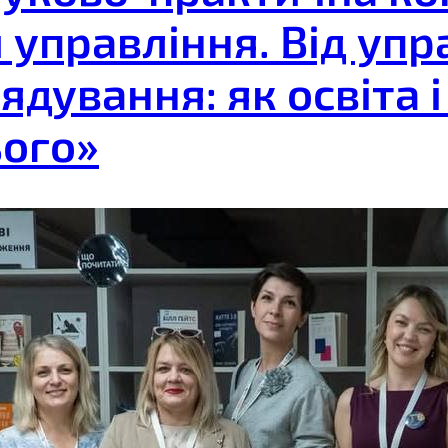
 управління. Від уп
ядування: як освіта 
ого»