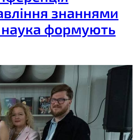
равління знаннями
і наука формують