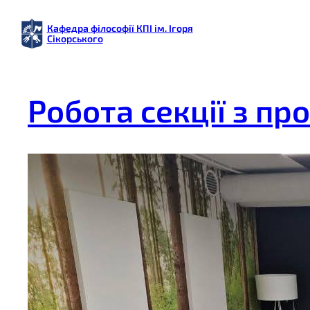
Перейти
Кафедра філософії КПІ ім. Ігоря
до
Сікорського
вмісту
Робота секції з пр