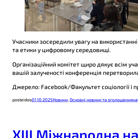
Учасники зосередили увагу на використанні 
та етики у цифровому середовищі.
Організаційний комітет щиро дякує всім учас
вашій залученості конференція перетворилася
Джерело: Facebook/Факультет соціології і 
posteidos
01.10.2025
Новини
, 
Основні новини та оголошення
на
XIII Міжнародна н