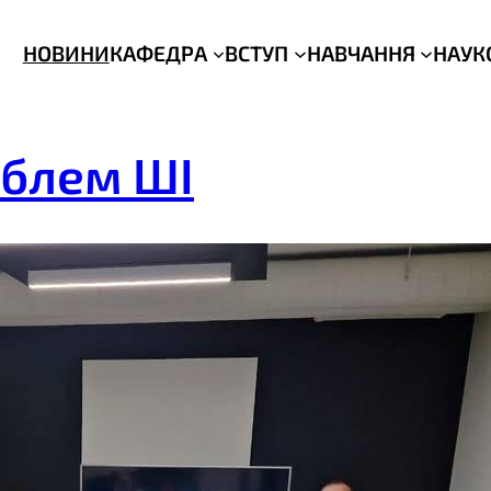
НОВИНИ
КАФЕДРА
ВСТУП
НАВЧАННЯ
НАУК
облем ШІ