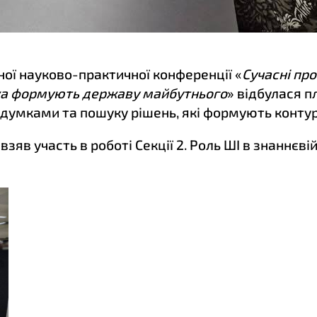
ної науково-практичної конференції «
Сучасні пр
аука формують державу майбутнього
» відбулася п
 думками та пошуку рішень, які формують конту
взяв участь в роботі Секції 2. Роль ШІ в знаннєв