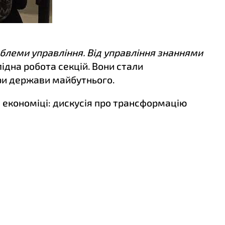
облеми управління. Від управління знаннями
лідна робота секцій. Вони стали
ри держави майбутнього.
ій економіці: дискусія про трансформацію