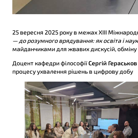
25 вересня 2025 року в межах XIII Міжнарод
— до розумного врядування: як освіта і н
майданчиками для жвавих дискусій, обміну
Доцент кафедри філософії
Сергій Гераськов
процесу ухвалення рішень в цифрову добу