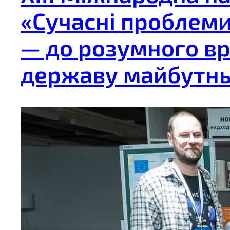
«Сучасні проблеми
— до розумного вр
державу майбутнь