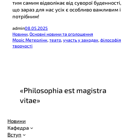
тим самим відволікає від суворої буденності,
що зараз для нас усіх є особливо важливим і
потрібним!
admin
08.05.2025
Новини
, 
Основні новини та оголошення
Моріс Метерлінк
, 
театр
, 
участь у заходах
, 
філософія
творчості
«Philosophia est magistra
vitae»
Новини
Кафедра
Вступ