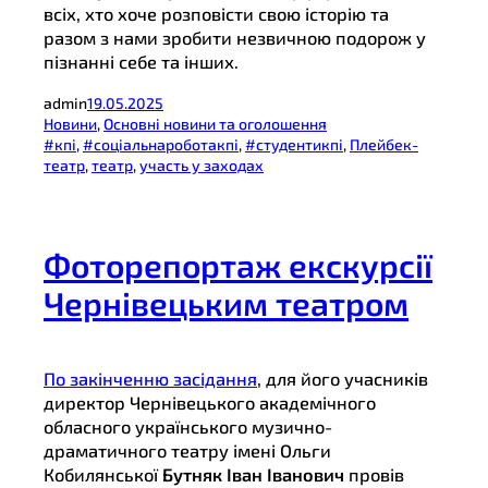
всіх, хто хоче розповісти свою історію та
разом з нами зробити незвичною подорож у
пізнанні себе та інших.
admin
19.05.2025
Новини
, 
Основні новини та оголошення
#кпі
, 
#соціальнароботакпі
, 
#студентикпі
, 
Плейбек-
театр
, 
театр
, 
участь у заходах
Фоторепортаж екскурсії
Чернівецьким театром
По закінченню засідання
, для його учасників
директор Чернівецького академічного
обласного українського музично-
драматичного театру імені Ольги
Кобилянської
Бутняк Іван Іванович
провів