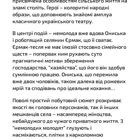
присвячена особливостям сільського життя на
зламі століть. Герої – колоритні народні
образи, що доповнюють знайомі амплуа
класичного українського театру.
В центрі подій – немолода вже вдова Ониська
і роботящий селянин Єрмак, що її сватає.
Єрмак-тесля не має ілюзій стосовно сімейного
щастя – попервах ним рухають суто
прагматичні мотиви збереження
господарства, “хазяйства”, що його він здобув
сумлінною працею. Ониська, що пережила
вже двох чоловіків, також далека від рожевих
мрій та сподівань про ідеальне кохання…
Поволі простий побутовий сюжет розкриває
якості як головних персонажів, так й інших
мешканців села – насамперед жіноцтва,
небайдужого до чужого приватного життя. З
“немолодих молодят” глузують і
насміхаються, плітки з карколомною