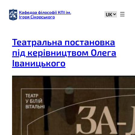
Перейти
до
Кафедра філософії КПІ ім.
Вибрати
Ігоря Сікорського
вмісту
мову
Театральна постановка
під керівництвом Олега
Іваницького