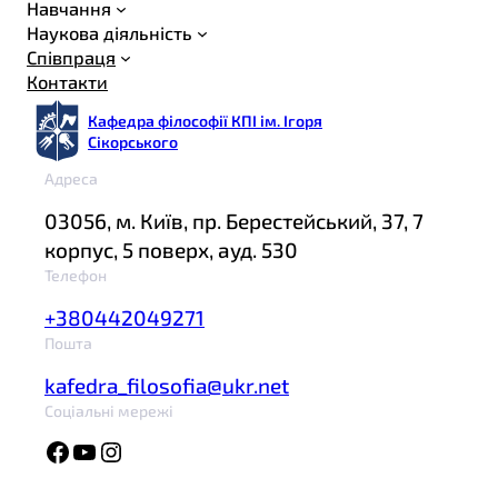
Навчання
Наукова діяльність
Співпраця
Контакти
Кафедра філософії КПІ ім. Ігоря
Сікорського
Адреса
03056, м. Київ, пр. Берестейський, 37, 7
корпус, 5 поверх, ауд. 530
Телефон
+380442049271
Пошта
kafedra_filosofia@ukr.net
Соціальні мережі
Facebook
YouTube
Instagram