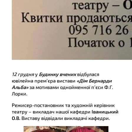
12 грудня
у
Будинку вчених
відбулася
ювілейна прем’єра вистави
«Дім Бернарди
Альба»
за мотивами однойменної п’єси Ф.Г.
Лорки.
Режисер-постановник та художній керівник
театру – викладач нашої кафедри
Іваницький
О.В.
Виставу відвідали викладачі кафедри.