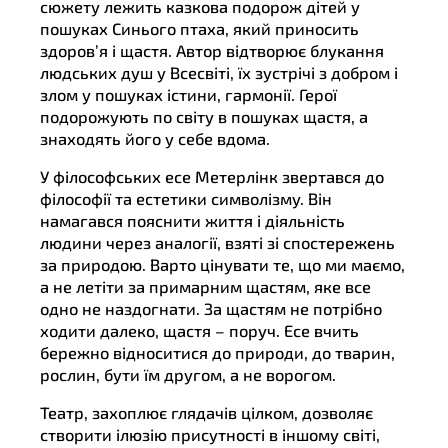
сюжету лежить казкова подорож дітей у
пошуках Синього птаха, який приносить
здоров’я і щастя. Автор відтворює блукання
людських душ у Всесвіті, їх зустрічі з добром і
злом у пошуках істини, гармонії. Герої
подорожують по світу в пошуках щастя, а
знаходять його у себе вдома.
У філософських есе Метерлінк звертався до
філософії та естетики символізму. Він
намагався пояснити життя і діяльність
людини через аналогії, взяті зі спостережень
за природою. Варто цінувати те, що ми маємо,
а не летіти за примарним щастям, яке все
одно не наздогнати. За щастям не потрібно
ходити далеко, щастя – поруч. Есе вчить
бережно відноситися до природи, до тварин,
рослин, бути їм другом, а не ворогом.
Театр, захоплює глядачів цілком, дозволяє
створити ілюзію присутності в іншому світі,