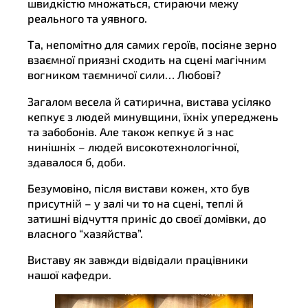
швидкістю множаться, стираючи межу
реального та уявного.
Та, непомітно для самих героїв, посіяне зерно
взаємної приязні сходить на сцені магічним
вогником таємничої сили… Любові?
Загалом весела й сатирична, вистава усіляко
кепкує з людей минувщини, їхніх упереджень
та забобонів. Але також кепкує й з нас
нинішніх – людей високотехнологічної,
здавалося б, доби.
Безумовіно, після вистави кожен, хто був
присутній – у залі чи то на сцені, теплі й
затишні відчуття приніс до своєї домівки, до
власного “хазяйства”.
Виставу як завжди відвідали працівники
нашої кафедри.