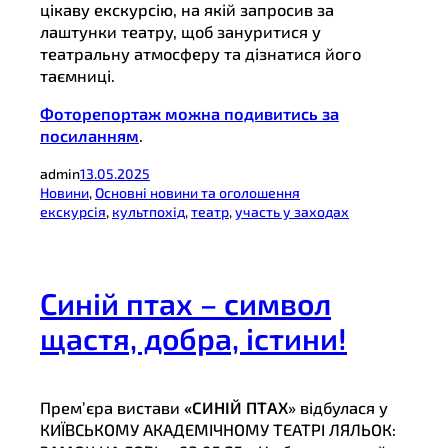
цікаву екскурсію, на якій запросив за
лаштунки театру, щоб зануритися у
театральну атмосферу та дізнатися його
таємниці.
Фоторепортаж можна подивитись за
посиланням
.
admin
13.05.2025
Новини
, 
Основні новини та оголошення
екскурсія
, 
культпохід
, 
театр
, 
участь у заходах
Синій птах – символ
щастя, добра, істини!
Прем’єра вистави
«СИНІЙ ПТАХ
» відбулася у
КИЇВСЬКОМУ АКАДЕМІЧНОМУ ТЕАТРІ ЛЯЛЬОК: