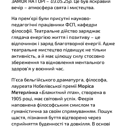
ЗАМОК НА ГОРІ –
03.05.25р
. Це був яскравий
вечір – атмосфера свята і мистецтва.
На прем’єрі були присутні науково-
педагогічні працівники ФСП, кафедри
філософії. Театральне дійство заряджає
глядача енергією життя і позитиву – це
відпочинок і заряд благотворної енергії. Адже
театральне мистецтво підвищує не тільки
активність, а й має цілющу силу стосовно
збереження та відновлення ментального
здоров’я у воєнний час.
П’єса бельгійського драматурга, філософа,
лауреата Нобелівської премії
Моріса
Метерлінка
«
Блакитний птах
», створена в
1905 році, має світовий успіх. Феєрія
наповнена філософським смислом та
гуманістична за своїм спрямуванням. Пошук
щастя, пізнання буття відтворено через
сприйняття буденності та довкілля. В основі