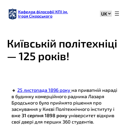
Кафедра філософії КПІ ім.
Вибрати
Ігоря Сікорського
мову
Київській політехніці
— 125 років!
🔸
25 листопада 1896 року
на приватній нараді
в будинку комерційного радника Лазаря
Бродського було прийнято рішення про
заснування у Києві Політехнічного інституту і
вже
31 серпня 1898 року
університет відкрив
свої двері для перших 360 студентів.