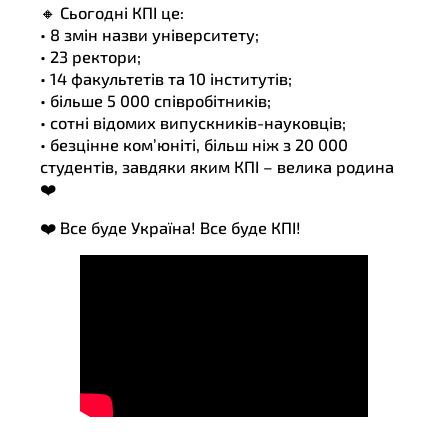
🔸 Сьогодні КПІ це:
• 8 змін назви університету;
• 23 ректори;
• 14 факультетів та 10 інститутів;
• більше 5 000 співробітників;
• сотні відомих випускників-науковців;
• безцінне ком’юніті, більш ніж з 20 000
студентів, завдяки яким КПІ – велика родина
❤️
❤️ Все буде Україна! Все буде КПІ!