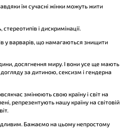
 Завдяки їм сучасні жінки можуть жити
 стереотипів і дискримінації.
нів у варварів, що намагаються знищити
дини, досягнення миру. І вони усе ще мають
і догляду за дитиною, сексизм і гендерна
всякчас змінюють свою країну і світ на
ені, репрезентують нашу країну на світовій
іт.
едливим. Бажаємо на цьому непростому