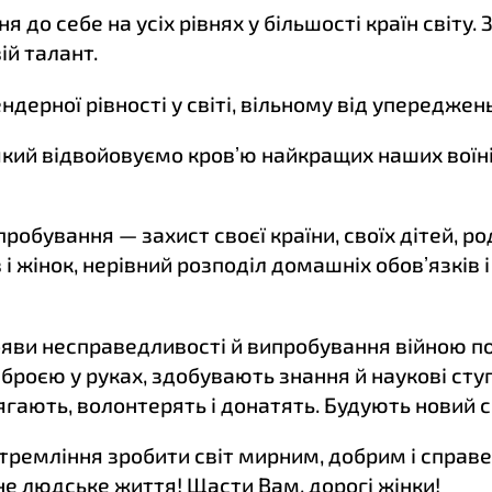
 до себе на усіх рівнях у більшості країн світу.
ій талант.
ерної рівності у світі, вільному від упереджень,
 і який відвойовуємо кровʼю найкращих наших вої
робування — захист своєї країни, своїх дітей, ро
 і жінок, нерівний розподіл домашніх обовʼязків 
ояви несправедливості й випробування війною по
броєю у руках, здобувають знання й наукові ступ
ягають, волонтерять і донатять. Будують новий св
ремління зробити світ мирним, добрим і справ
дне людське життя! Щасти Вам, дорогі жінки!