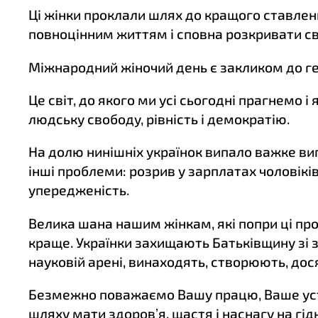
Ці жінки проклали шлях до кращого ставлення
повноцінним життям і сповна розкривати св
Міжнародний жіночий день є закликом до генд
Це світ, до якого ми усі сьогодні прагнемо
людську свободу, рівність і демократію.
На долю нинішніх українок випало важке вип
інші проблеми: розрив у зарплатах чоловіків
упередженість.
Велика шана нашим жінкам, які попри ці пр
краще. Українки захищають Батьківщину зі з
науковій арені, винаходять, створюють, дос
Безмежно поважаємо Вашу працю, Ваше уст
шляху мати здоровʼя, щастя і наснагу на гі