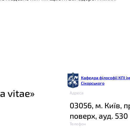
Кафедра філософії КПІ ім
Сікорського
a vitae»
Адреса
03056, м. Київ, п
поверх, ауд. 530
Телефон