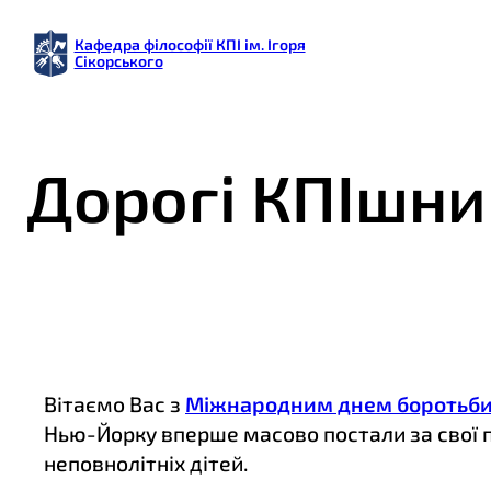
Кафедра філософії КПІ ім. Ігоря
Сікорського
Дорогі КПІшни
Вітаємо Вас з
Міжнародним днем боротьби 
Нью-Йорку вперше масово постали за свої п
неповнолітніх дітей.