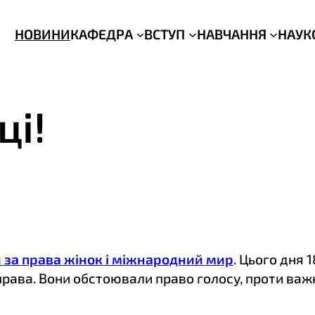
НОВИНИ
КАФЕДРА
ВСТУП
НАВЧАННЯ
НАУК
ці!
за права жінок і міжнародний мир
. Цього дня 
рава. Вони обстоювали право голосу, проти важк