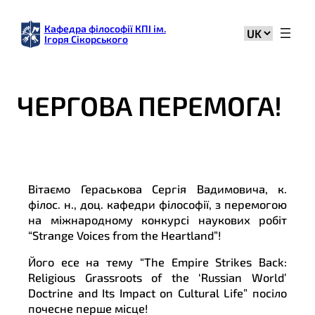
Кафедра філософії КПІ ім.
Вибрати
Ігоря Сікорського
мову
ЧЕРГОВА ПЕРЕМОГА!
Вітаємо Гераськова Сергія Вадимовича, к.
філос. н., доц. кафедри філософії, з перемогою
на міжнародному конкурсі наукових робіт
“Strange Voices from the Heartland”!
Його есе на тему “The Empire Strikes Back:
Religious Grassroots of the ‘Russian World’
Doctrine and Its Impact on Cultural Life” посіло
почесне перше місце!