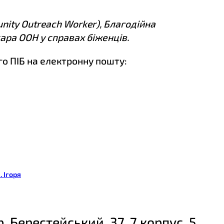
ity Outreach Worker), Благодійна
ара ООН у справах біженців.
го ПІБ на електронну пошту:
. Ігоря
р. Берестейський, 37, 7 корпус, 5