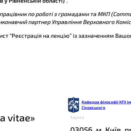
 у Рівненській області)”
.
працівник по роботі з громадами та МКП (Commun
Виконавчий партнер Управління Верховного Коміс
ист “Реєстрація на лекцію” із зазначенням Вашо
Кафедра філософії КПІ ім
Сікорського
a vitae»
Адреса
03056, м. Київ, п