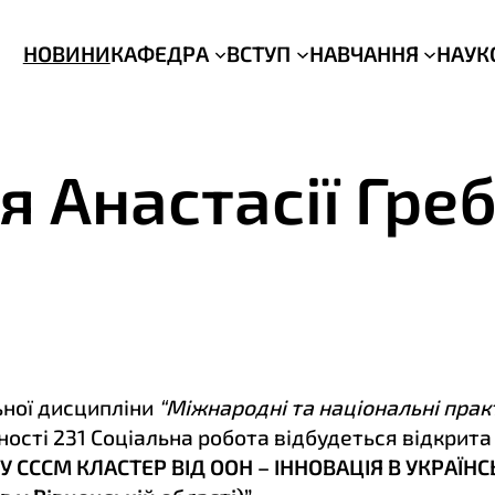
НОВИНИ
КАФЕДРА
ВСТУП
НАВЧАННЯ
НАУК
я Анастасії Гре
ьної дисципліни
“Міжнародні та національні пра
ності 231 Соціальна робота відбудеться відкрита 
СССМ КЛАСТЕР ВІД ООН – ІННОВАЦІЯ В УКРАЇНС