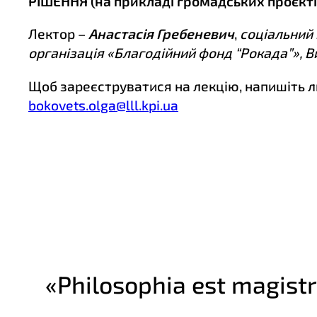
РІШЕННЯ
(на прикладі громадських проєктів
Лектор –
Анастасія Гребеневич
,
соціальний 
організація «Благодійний фонд “Рокада”», 
Щоб зареєструватися на лекцію, напишіть л
bokovets.olga@lll.kpi.ua
«Philosophia est magistr