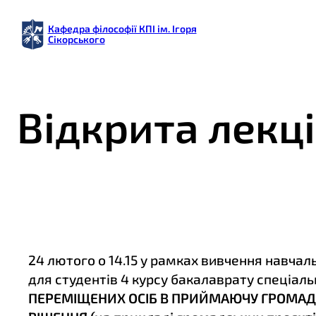
Кафедра філософії КПІ ім. Ігоря
Сікорського
Відкрита лекці
24 лютого о 14.15 у рамках вивчення навчал
для студентів 4 курсу бакалаврату спеціаль
ПЕРЕМІЩЕНИХ ОСІБ В ПРИЙМАЮЧУ ГРОМАДУ 