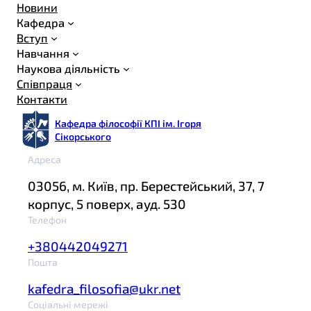
Новини
Кафедра
Вступ
Навчання
Наукова діяльність
Співпраця
Контакти
Кафедра філософії КПІ ім. Ігоря
Сікорського
Адреса
03056, м. Київ, пр. Берестейський, 37, 7
корпус, 5 поверх, ауд. 530
Телефон
+380442049271
Пошта
kafedra_filosofia@ukr.net
Соціальні мережі