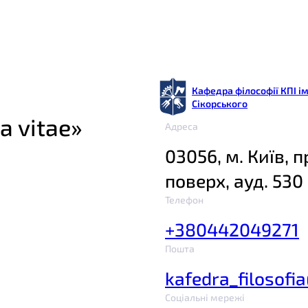
Кафедра філософії КПІ ім
Сікорського
a vitae»
Адреса
03056, м. Київ, п
поверх, ауд. 530
Телефон
+380442049271
Пошта
kafedra_filosofi
Соціальні мережі