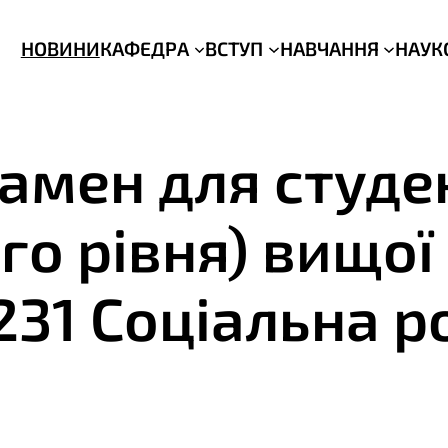
НОВИНИ
КАФЕДРА
ВСТУП
НАВЧАННЯ
НАУК
амен для студе
о рівня) вищої 
231 Соціальна р