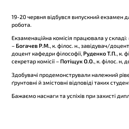
19-20 червня відбувся випускний екзамен дл
робота.
Екзаменаційна комісія працювала у складі: 
–
Богачев Р.М.
, к. філос. н., завідувач/доце
доцент кафедри філософії,
Руденко Т.П.
, к.
секретар комісії –
Потіщук О.О.
, к. філос. н
Здобувачі продемонстрували належний рівен
ґрунтовні й змістовні відповіді таких студент
Бажаємо наснаги та успіхів при захисті дип