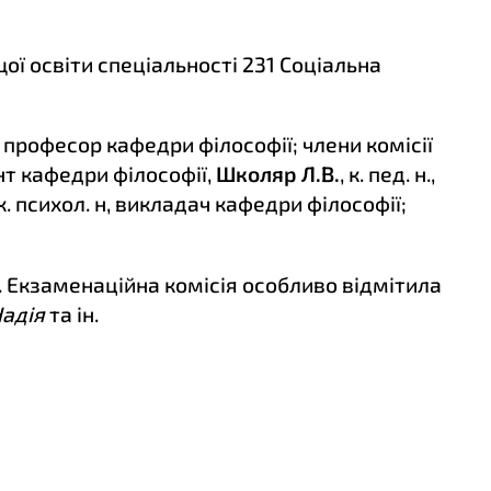
ої освіти спеціальності 231 Соціальна
нт, професор кафедри філософії; члени комісії
цент кафедри філософії,
Школяр Л.В.
, к. пед. н.,
к. психол. н, викладач кафедри філософії;
. Екзаменаційна комісія особливо відмітила
адія
та ін.