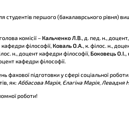
я студентів першого (бакалаврського рівня) вищ
голова комісії –
Кальченко Л.В
., д. пед. н., доце
нт кафедри філософії,
Коваль О.А.
, к. філос. н., до
 філос. н., доцент кафедри філософії,
Боковець О.І.,
, доцент кафедри філософії.
ь фахової підготовки у сфері соціальної роботи
ів, як:
Аббасова Марія
,
Єлагіна Марія
,
Левадня Н
ломної роботи!