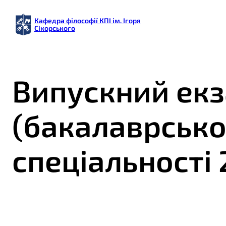
Кафедра філософії КПІ ім. Ігоря
Сікорського
Випускний екз
(бакалаврськог
спеціальності 