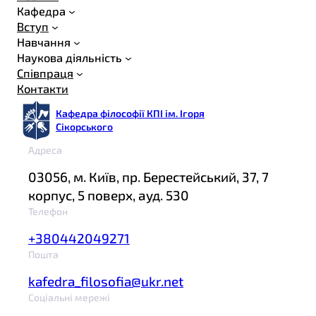
Кафедра
Вступ
Навчання
Наукова діяльність
Співпраця
Контакти
Кафедра філософії КПІ ім. Ігоря
Сікорського
Адреса
03056, м. Київ, пр. Берестейський, 37, 7
корпус, 5 поверх, ауд. 530
Телефон
+380442049271
Пошта
kafedra_filosofia@ukr.net
Соціальні мережі