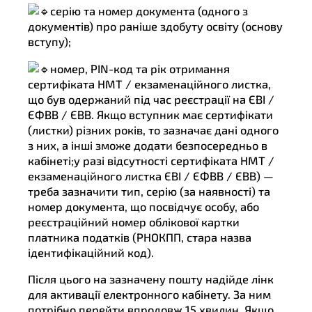
серію та номер документа (одного з
документів) про раніше здобуту освіту (основу
вступу);
номер, PIN-код та рік отримання
сертифіката НМТ / екзаменаційного листка,
що був одержаний під час реєстрації на ЄВІ /
ЄФВВ / ЄВВ. Якщо вступник має сертифікати
(листки) різних років, то зазначає дані одного
з них, а інші зможе додати безпосередньо в
кабінеті;у разі відсутності сертифіката НМТ /
екзаменаційного листка ЄВІ / ЄФВВ / ЄВВ) —
треба зазначити тип, серію (за наявності) та
номер документа, що посвідчує особу, або
реєстраційний номер облікової картки
платника податків (РНОКПП, стара назва
ідентифікаційний код).
Після цього на зазначену пошту надійде лінк
для активації електронного кабінету. За ним
потрібно перейти впродовж 15 хвилин. Якщо