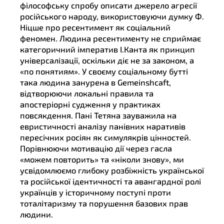
філософську спробу описати джерело агресії
російського народу, використовуючи думку Ф.
Ніцше про ресентимент як соціальний
феномен. Людина ресентименту не сприймає
категоричний імператив І.Канта як принцип
універсалізації, оскільки діє не за законом, а
«по понятиям». У своєму соціальному бутті
така людина занурена в Gemeinshcaft,
відтворюючи локальні правила та
апостеріорні судження у практиках
повсякдення. Пані Тетяна зауважила на
евристичності аналізу панівних наративів
пересічних росіян як симулякрів цінностей.
Порівнюючи мотивацію дії через гасла
«можем повторить» та «ніколи знову», ми
усвідомлюємо глибоку розбіжність української
та російської ідентичності та авангардної ролі
українців у історичному поступі проти
тоталітаризму та порушення базових прав
людини.