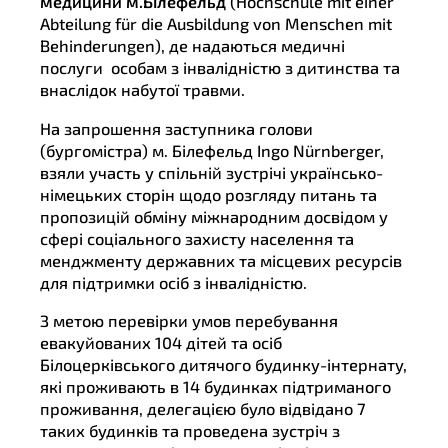
медицини м.Білефельд
(Hochschule mit einer
Abteilung für die Ausbildung von Menschen mit
Behinderungen), де надаються медичні
послуги особам з інвалідністю з дитинства та
внаслідок набутої травми.
На запрошення заступника голови
(бургомістра) м. Білефельд Ingo Nürnberger,
взяли участь у спільній зустрічі українсько-
німецьких сторін щодо розгляду питань та
пропозицій обміну міжнародним досвідом у
сфері соціального захисту населення та
менджменту державних та місцевих ресурсів
для підтримки осіб з інвалідністю.
З метою перевірки умов перебування
евакуйованих 104 дітей та осіб
Білоцерківського дитячого будинку-інтернату,
які проживають в 14 будинках підтриманого
проживання, делегацією було відвідано 7
таких будинків та проведена зустріч з