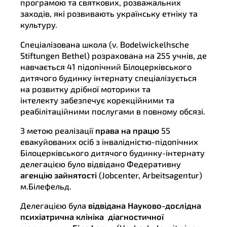
програмою та святкових, розважальних
заходів, які розвивають українську етніку та
культуру.
Спеціалізована школа (v. Bodelwickelhsche
Stiftungen Bethel) розрахована на 255 учнів, де
навчається 41 підопічний Білоцерківського
дитячого будинку інтернату спеціалізується
на розвитку дрібної моторики та
інтелекту забезпечує корекційними та
реабілітаційними послугами в повному обсязі.
З метою реалізації
права на працю
55
евакуйованих осіб з інвалідністю-підопічних
Білоцерківського дитячого будинку-інтернату
делегацією було відвідано Федеративну
агенцію зайнятості
(Jobcenter, Arbeitsagentur)
м.Білефельд.
Делегацією була
відвідана Науково-дослідна
психіатрична клініка
діагностичної