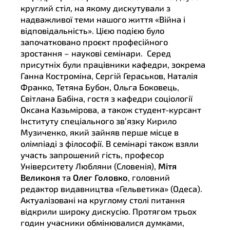
круглий стіл, на якому дискутували з
надважливої теми нашого життя «Війна і
відповідальність». Цією подією було
започатковано проєкт професійного
зростання – наукові семінари. Серед
присутніх були працівники кафедри, зокрема
Ганна Костроміна, Сергій Гераськов, Наталія
Франко, Тетяна Бубон, Ольга Боковець,
Світлана Бабіна, гостя з кафедри соціології
Оксана Казьмірова, а також студент-курсант
Інституту спеціального зв’язку Кирило
Музиченко, який зайняв перше місце в
олімпіаді з філософії. В семінарі також взяли
участь запрошений гість, професор
Університету Любляни (Словенія),
Мітя
Великоня
та
Олег Головко
, головний
редактор видавництва «Гельветика» (Одеса).
Актуалізовані на круглому столі питання
відкрили широку дискусію. Протягом трьох
годин учасники обмінювалися думками,