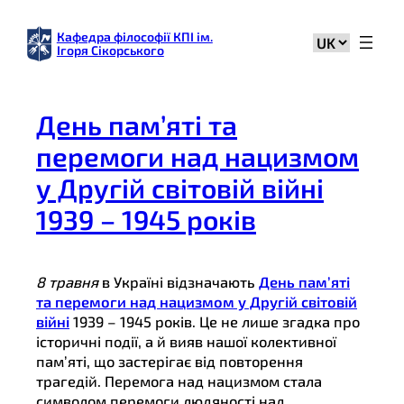
Перейти
до
Кафедра філософії КПІ ім.
Вибрати
Ігоря Сікорського
вмісту
мову
День пам’яті та
перемоги над нацизмом
у Другій світовій війні
1939 – 1945 років
8 травня
в Україні відзначають
День пам’яті
та перемоги над нацизмом у Другій світовій
війні
1939 – 1945 років. Це не лише згадка про
історичні події, а й вияв нашої колективної
пам’яті, що застерігає від повторення
трагедій. Перемога над нацизмом стала
символом перемоги людяності над