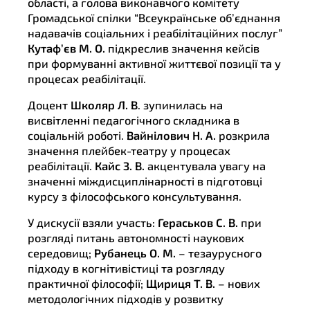
області, а голова виконавчого комітету
Громадської спілки “Всеукраїнське об’єднання
надавачів соціальних і реабілітаційних послуг”
Кутаф’єв М. О.
підкреслив значення кейсів
при формуванні активної життєвої позиції та у
процесах реабілітації.
Доцент
Школяр Л.
В
. зупинилась на
висвітленні педагогічного складника в
соціальній роботі.
Вайнілович Н. А.
розкрила
значення плейбек-театру у процесах
реабілітації.
Кайс З. В.
акцентувала увагу на
значенні міждисциплінарності в підготовці
курсу з філософського консультування.
У дискусії взяли участь:
Гераськов С. В.
при
розгляді питань автономності наукових
середовищ;
Рубанець О. М.
– тезаурусного
підходу в когнітивістиці та розгляду
практичної філософії;
Щириця Т. В.
– нових
методологічних підходів у розвитку