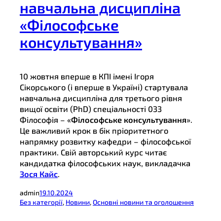
навчальна дисципліна
«Філософське
консультування»
10 жовтня вперше в КПІ імені Ігоря
Сікорського (і вперше в Україні) стартувала
навчальна дисципліна для третього рівня
вищої освіти (PhD) спеціальності 033
Філософія – «
Філософське консультування
».
Це важливий крок в бік пріоритетного
напрямку розвитку кафедри – філософської
практики. Свій авторський курс читає
кандидатка філософських наук, викладачка
Зося Кайс
.
admin
19.10.2024
Без категорії
, 
Новини
, 
Основні новини та оголошення