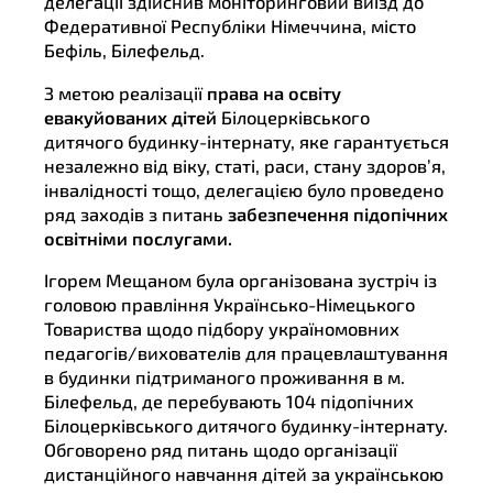
делегації здійснив моніторинговий виїзд до
Федеративної Республіки Німеччина, місто
Бефіль, Білефельд.
З метою реалізації
права на освіту
евакуйованих дітей
Білоцерківського
дитячого будинку-інтернату, яке гарантується
незалежно від віку, статі, раси, стану здоров’я,
інвалідності тощо, делегацією було проведено
ряд заходів з питань
забезпечення підопічних
освітніми послугами.
Ігорем Мещаном була організована зустріч із
головою правління Українсько-Німецького
Товариства щодо підбору україномовних
педагогів/вихователів для працевлаштування
в будинки підтриманого проживання в м.
Білефельд, де перебувають 104 підопічних
Білоцерківського дитячого будинку-інтернату.
Обговорено ряд питань щодо організації
дистанційного навчання дітей за українською