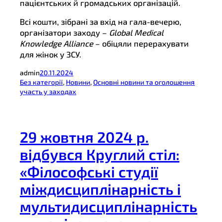
пацієнтських й громадських організацій.
Всі кошти, зібрані за вхід на гала-вечерю,
організатори заходу –
Global Medical
Knowledge Alliance
– обіцяли перерахувати
для жінок у ЗСУ.
admin
20.11.2024
Без категорії
, 
Новини
, 
Основні новини та оголошення
участь у заходах
29 жовтня 2024 р.
відбувся Круглий стіл:
«Філософські студії
міждисциплінарність і
мультидисциплінарність