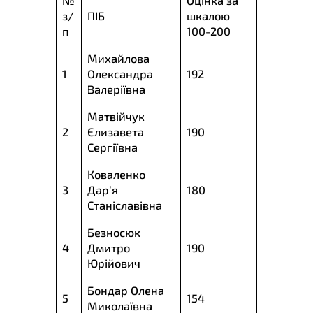
№
Оцінка за
з/
ПІБ
шкалою
п
100-200
Михайлова
1
Олександра
192
Валеріївна
Матвійчук
2
Єлизавета
190
Сергіївна
Коваленко
3
Дар’я
180
Станіславівна
Безносюк
4
Дмитро
190
Юрійович
Бондар Олена
5
154
Миколаївна