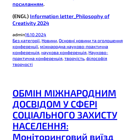
посиланням
.
(ENGL)
Information letter_Philosophy of
Creativity 2024
admin
16.10.2024
Без категорії
, 
Новини
, 
Основні новини та оголошення
конференції
, 
міжнародна науково-практична
конференція
, 
наукова конференція
, 
Науково-
практична конференція
, 
творчість
, 
філософія
творчості
ОБМІН МІЖНАРОДНИМ
ДОСВІДОМ У СФЕРІ
СОЦІАЛЬНОГО ЗАХИСТУ
НАСЕЛЕННЯ:
Моніторинговий виїзд