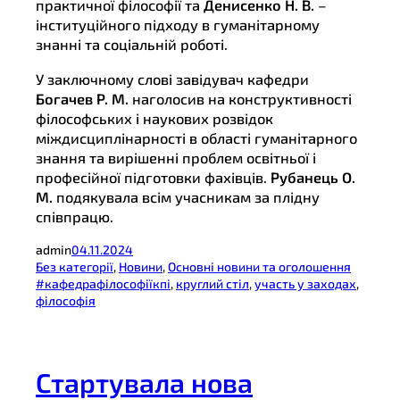
практичної філософії та
Денисенко Н. В.
–
інституційного підходу в гуманітарному
знанні та соціальній роботі.
У заключному слові завідувач кафедри
Богачев Р. М.
наголосив на конструктивності
філософських і наукових розвідок
міждисциплінарності в області гуманітарного
знання та вирішенні проблем освітньої і
професійної підготовки фахівців.
Рубанець О.
М.
подякувала всім учасникам за плідну
співпрацю.
admin
04.11.2024
Без категорії
, 
Новини
, 
Основні новини та оголошення
#кафедрафілософіїкпі
, 
круглий стіл
, 
участь у заходах
, 
філософія
Стартувала нова