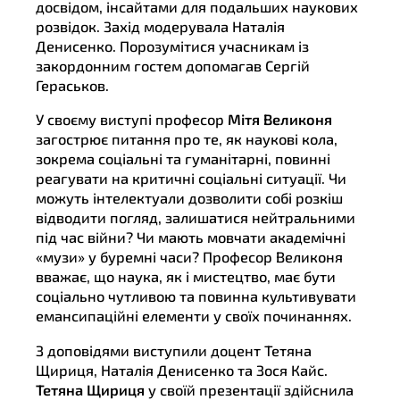
досвідом, інсайтами для подальших наукових
розвідок. Захід модерувала Наталія
Денисенко. Порозумітися учасникам із
закордонним гостем допомагав Сергій
Гераськов.
У своєму виступі професор
Мітя Великоня
загострює питання про те, як наукові кола,
зокрема соціальні та гуманітарні, повинні
реагувати на критичні соціальні ситуації. Чи
можуть інтелектуали дозволити собі розкіш
відводити погляд, залишатися нейтральними
під час війни? Чи мають мовчати академічні
«музи» у буремні часи? Професор Великоня
вважає, що наука, як і мистецтво, має бути
соціально чутливою та повинна культивувати
емансипаційні елементи у своїх починаннях.
З доповідями виступили доцент Тетяна
Щириця, Наталія Денисенко та Зося Кайс.
Тетяна Щириця
у своїй презентації здійснила