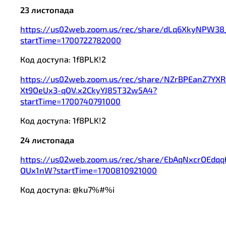
23 листопада
https://us02web.zoom.us/rec/share/dLq6XkyNPW38
startTime=1700722782000
Код доступа: 1f8PLK!2
https://us02web.zoom.us/rec/share/NZrBPEanZ7YX
Xt9OeUx3-qOV.x2CkyYJ85T32w5A4?
startTime=1700740791000
Код доступа: 1f8PLK!2
24 листопада
https://us02web.zoom.us/rec/share/EbAqNxcrOE
OUx1nW?startTime=1700810921000
Код доступа: @ku7%#%i