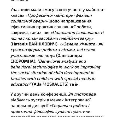
Учасники мали змогу взяти участь у майстер-
класах
«Професійної майстерні фахівця
соціальної сфери»
щодо напрацювання
ефективних практик соціальної роботи,
зокрема, таких, як:
«Подолання ізольованості
під час кризи засобами плейбек-театру»
(
Наталія ВАЙНІЛОВИЧ
),
««Зелена кімната» як
сучасна форма роботи з дітьми, які стали
учасниками злочину»
(Олександра
СКОРОМНА
),
“Behavioral analysis and
behavioral technologies in work on improving
the social situation of child development in
families with children with special needs in
education”
(
Alla MOSKALETS
) та ін.
У другий день конференції,
24 листопада
,
відбулась зустріч в межах інтегрованої
панельної дискусії
«Соціальна робота і
практична філософія: сучасні практики
взаємодії та допомоги вразливим категоріям