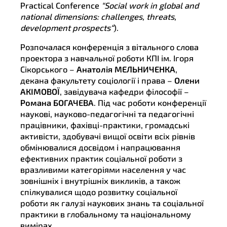
Practical Conference
“
Social
work
in
global
and
national
dimensions
:
challenges
,
threats
,
development
prospects
“
).
Розпочалася конференція з вітального слова
проектора з навчальної роботи КПІ ім. Ігоря
Сікорського –
Анатолія МЕЛЬНИЧЕНКА
,
декана факультету соціології і права –
Олени
АКІМОВОЇ
, завідувача кафедри філософії –
Романа БОГАЧЕВА
. Під час роботи конференції
наукові, науково-педагогічні та педагогічні
працівники, фахівці-практики, громадські
активісти, здобувачі вищої освіти всіх рівнів
обмінювалися досвідом і напрацювання
ефективних практик соціальної роботи з
вразливими категоріями населення у час
зовнішніх і внутрішніх викликів, а також
спілкувалися щодо розвитку соціальної
роботи як галузі наукових знань та соціальної
практики в глобальному та національному
вимірах.