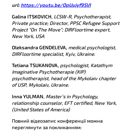
url
:
https://youtu.be/OpUujyf9SVI
Galina I
TSKOVICH
,
LCSW-R, Psychotherapist,
Private practice; Director, PPSC Refugee Support
Project “On The Move”; DIRFloortime expert,
New York, USA
Oleksandra G
ENDELEVA
,
medical psychologist,
DIRFloortime specialist, Kyiv, Ukraine.
Tetiana T
SUKANOVA
,
psychologist, Katathym
Imaginative Psychotherapie (KIP)
psychotherapist, head of the Mykolaiv chapter
of USP, Mykolaiv, Ukraine.
Inna YULMAN
,
Master’s in Psychology,
relationship counselor, EFT certified, New York,
(United States of America)
Повний відеозапис конференції можна
переглянути за покликанням: