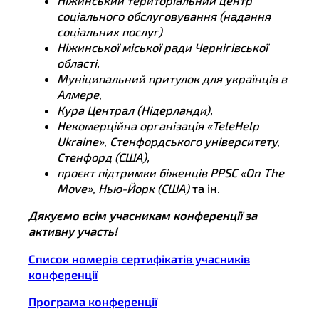
Ніжинський територіальний центр
соціального обслуговування (надання
соціальних послуг)
Ніжинської міської ради Чернігівської
області,
Муніципальний притулок для українців в
Алмере,
Кура Централ (Нідерланди),
Некомерційна організація «TeleHelp
Ukraine», Стенфордського університету,
Стенфорд (США),
проєкт підтримки біженців PPSC «On The
Move», Нью-Йорк (США)
та ін.
Дякуємо всім учасникам конференції за
активну участь!
Список номерів сертифікатів учасників
конференції
Програма конференції