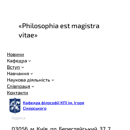
«Philosophia est magistra
vitae»
Новини
Кафедра
Вступ
Навчання
Наукова діяльність
Співпраця
Контакти
Кафедра філософії КПІ ім. Ігоря
Сікорського
Адреса
03056, м. Київ, пр. Берестейський, 37, 7