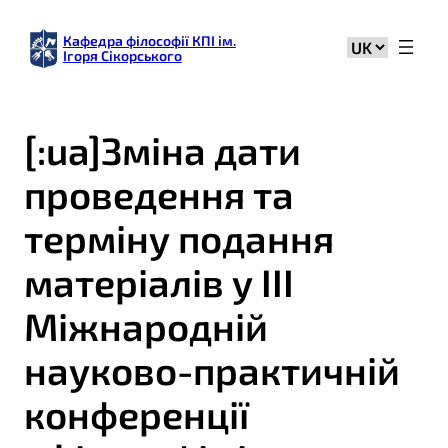
Кафедра філософії КПІ ім.
Вибрати
Ігоря Сікорського
мову
[:ua]Зміна дати
проведення та
терміну подання
матеріалів у IIІ
Міжнародній
науково-практичній
конференції