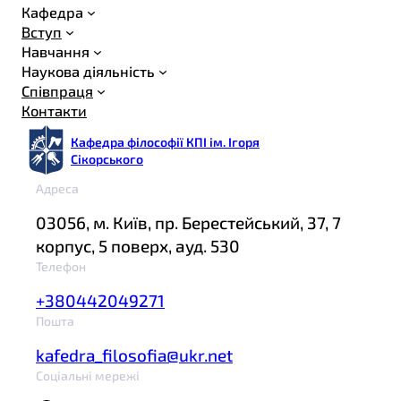
Кафедра
Вступ
Навчання
Наукова діяльність
Співпраця
Контакти
Кафедра філософії КПІ ім. Ігоря
Сікорського
Адреса
03056, м. Київ, пр. Берестейський, 37, 7
корпус, 5 поверх, ауд. 530
Телефон
+380442049271
Пошта
kafedra_filosofia@ukr.net
Соціальні мережі