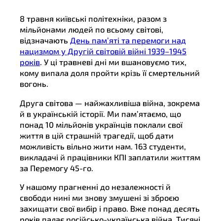
8 травня київські політехніки, разом з
мільйонами людей по всьому світові,
відзначають
День пам’яті та перемоги над
нацизмом у Другій світовій війні 1939–1945
років
. У ці травневі дні ми вшановуємо тих,
кому випала доля пройти крізь її смертельний
вогонь.
Друга світова — найжахливіша війна, зокрема
й в українській історії. Ми пам’ятаємо, що
понад 10 мільйонів українців поклали свої
життя в цій страшній трагедії, щоб дати
можливість вільно жити нам. 163 студенти,
викладачі й працівники КПІ заплатили життям
за Перемогу 45-го.
У нашому прагненні до незалежності й
свободи нині ми знову змушені зі зброєю
захищати свої вибір і право. Вже понад десять
років палає російсько-українська війна. Тисячі