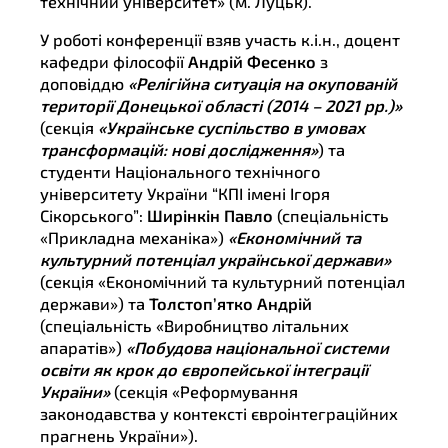
технічний університет» (м. Луцьк).
У роботі конференції взяв участь к.і.н., доцент
кафедри філософії
Андрій Фесенко
з
доповіддю
«Р
елігійна
ситуація на окупованій
території Донецької області (2014 – 2021 рр.)»
(секція
«Українське суспільство в умовах
трансформацій: нові дослідження»
) та
студенти Національного технічного
університету України “КПІ імені Ігоря
Сікорського”:
Ширінкін Павло
(спеціальність
«Прикладна механіка»)
«Економічний та
культурний потенціал української держави»
(секція «Економічний та культурний потенціал
держави») та
Толстоп’ятко Андрій
(спеціальність «Виробництво літальних
апаратів»)
«Побудова національної системи
освіти як крок до європейської інтеграції
України»
(секція «Реформування
законодавства у контексті євроінтеграційних
прагнень України»).