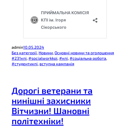
admin
10.05.2024
Без категорії
, 
Новини
, 
Основні новини та оголошення
#231кпі
, 
#socialworkkpi
, 
#кпі
, 
#соціальна робота
, 
#студентикпі
, 
вступна кампанія
Дорогі ветерани та
нинішні захисники
Вітчизни! Шановні
політехніки!