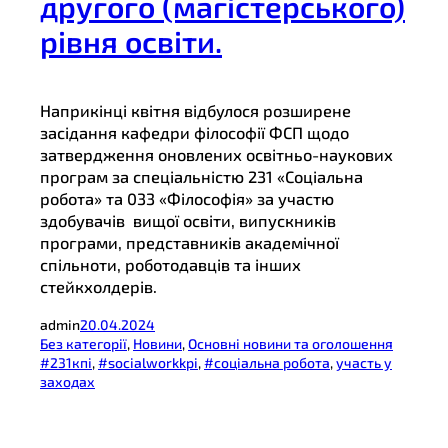
другого (магістерського)
рівня освіти.
Наприкінці квітня відбулося розширене
засідання кафедри філософії ФСП щодо
затвердження оновлених освітньо-наукових
програм за спеціальністю 231 «Соціальна
робота» та 033 «Філософія» за участю
здобувачів вищої освіти, випускників
програми, представників академічної
спільноти, роботодавців та інших
стейкхолдерів.
admin
20.04.2024
Без категорії
, 
Новини
, 
Основні новини та оголошення
#231кпі
, 
#socialworkkpi
, 
#соціальна робота
, 
участь у
заходах