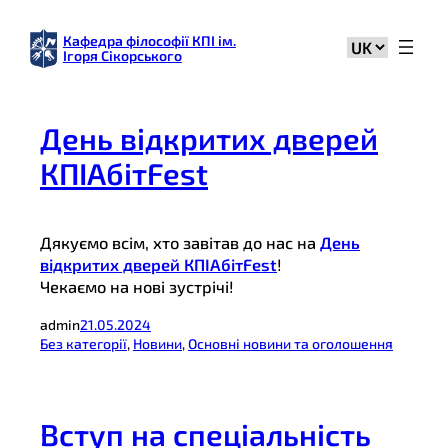
Перейти
до
Кафедра філософії КПІ ім.
Вибрати
Ігоря Сікорського
вмісту
мову
День відкритих дверей
КПІАбітFest
Дякуємо всім, хто завітав до нас на
День
відкритих дверей КПІАбітFest
!
Чекаємо на нові зустрічі!
admin
21.05.2024
Без категорії
, 
Новини
, 
Основні новини та оголошення
Вступ на спеціальність