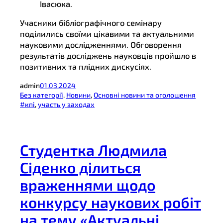
Івасюка.
Учасники бібліографічного семінару
поділились своїми цікавими та актуальними
науковими дослідженнями. Обговорення
результатів досліджень науковців пройшло в
позитивних та плідних дискусіях.
admin
01.03.2024
Без категорії
, 
Новини
, 
Основні новини та оголошення
#кпі
, 
участь у заходах
Студентка Людмила
Сіденко ділиться
враженнями щодо
конкурсу наукових робіт
на тему «Актуальні