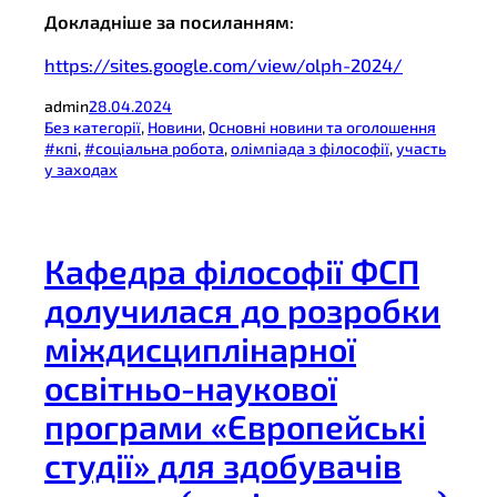
Докладніше за посиланням
:
https://sites.google.com/view/olph-2024/
admin
28.04.2024
Без категорії
, 
Новини
, 
Основні новини та оголошення
#кпі
, 
#соціальна робота
, 
олімпіада з філософії
, 
участь
у заходах
Кафедра філософії ФСП
долучилася до розробки
міждисциплінарної
освітньо-наукової
програми «Європейські
студії» для здобувачів