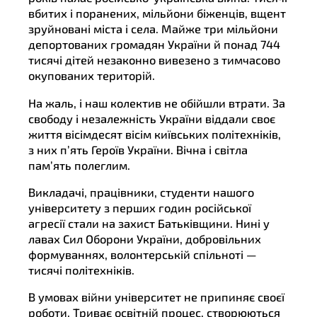
вбитих і поранених, мільйони біженців, вщент
зруйновані міста і села. Майже три мільйони
депортованих громадян України й понад 744
тисячі дітей незаконно вивезено з тимчасово
окупованих територій.
На жаль, і наш колектив не обійшли втрати. За
свободу і незалежність України віддали своє
життя вісімдесят вісім київських політехніків,
з них п’ять Героїв України. Вічна і світла
пам’ять полеглим.
Викладачі, працівники, студенти нашого
університету з перших годин російської
агресії стали на захист Батьківщини. Нині у
лавах Сил Оборони України, добровільних
формуваннях, волонтерській спільноті —
тисячі політехніків.
В умовах війни університет не припиняє своєї
роботи. Триває освітній процес, створюються