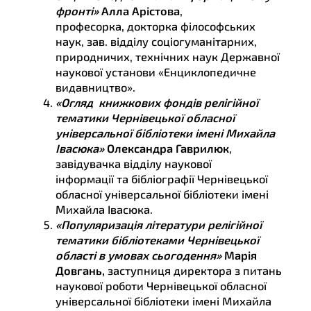
фронті
»
Алла Арістова
,
професорка, докторка філософських
наук, зав. відділу соціогуманітарних,
природничих, технічних наук Державної
наукової установи «Енциклопедичне
видавництво».
«
Огляд книжкових фондів релігійної
тематики Чернівецької обласної
універсальної бібліотеки імені Михайла
Івасюка
»
Олександра Гаврилюк
,
завідувачка відділу наукової
інформації та бібліографії Чернівецької
обласної універсальної бібліотеки імені
Михайла Івасюка.
«
Популяризація літератури релігійної
тематики бібліотеками Чернівецької
області в умовах сьогодення»
Марія
Довгань,
заступниця директора з питань
наукової роботи Чернівецької обласної
універсальної бібліотеки імені Михайла