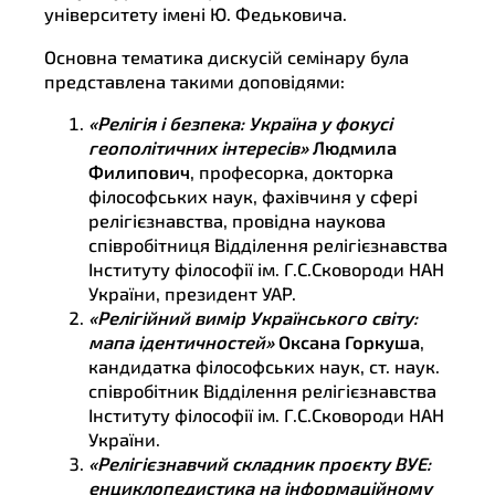
університету імені Ю. Федьковича.
Основна тематика дискусій семінару була
представлена такими доповідями:
«
Релігія і безпека: Україна у фокусі
геополітичних інтересів
»
Людмила
Филипович
, професорка, докторка
філософських наук, фахівчиня у сфері
релігієзнавства, провідна наукова
співробітниця Відділення релігієзнавства
Інституту філософії ім. Г.С.Сковороди НАН
України, президент УАР.
«
Релігійний вимір Українського світу:
мапа ідентичностей
»
Оксана Горкуша
,
кандидатка філософських наук, ст. наук.
співробітник Відділення релігієзнавства
Інституту філософії ім. Г.С.Сковороди НАН
України.
«
Релігієзнавчий складник проєкту ВУЕ:
енциклопедистика на інформаційному