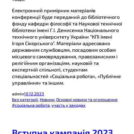
Електронний примірник матеріалів
конференції буде переданий до бібліотечного
фонду кафедри філософії та Наукової технічної
бібліотеки імені Г.І. Денисенка Національного
технічного університету України “КПІ імені
Ігоря Сікорського”. Матеріали адресовано
державним службовцям, посадовим особам
місцевого самоврядування, правозахисним і
релігійним організаціям, науковій та
експертній спільноті, студентам
спеціальностей «Соціальна робота», «Публічне
управління» та іншим.
admin
10.12.2023
Без категорії
, 
Новини
, 
Основні новини та оголошення
#соціальна робота
, 
участь у заходах
Вступна кампанія 2023