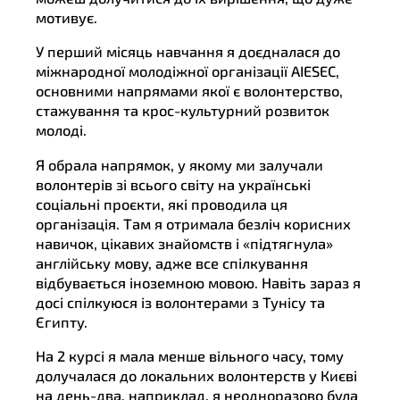
мотивує.
У перший місяць навчання я доєдналася до
міжнародної молодіжної організації AIESEC,
основними напрямами якої є волонтерство,
стажування та крос-культурний розвиток
молоді.
Я обрала напрямок, у якому ми залучали
волонтерів зі всього світу на українські
соціальні проєкти, які проводила ця
організація. Там я отримала безліч корисних
навичок, цікавих знайомств і «підтягнула»
англійську мову, адже все спілкування
відбувається іноземною мовою. Навіть зараз я
досі спілкуюся із волонтерами з Тунісу та
Єгипту.
На 2 курсі я мала менше вільного часу, тому
долучалася до локальних волонтерств у Києві
на день-два, наприклад, я неодноразово була