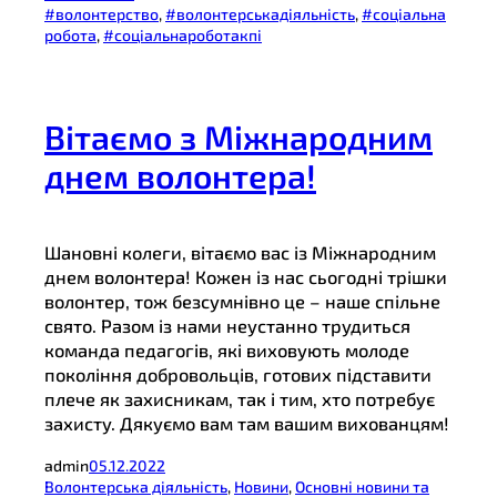
#волонтерство
, 
#волонтерськадіяльність
, 
#соціальна
робота
, 
#соціальнароботакпі
Вітаємо з Міжнародним
днем волонтера!
Шановні колеги, вітаємо вас із Міжнародним
днем волонтера! Кожен із нас сьогодні трішки
волонтер, тож безсумнівно це – наше спільне
свято. Разом із нами неустанно трудиться
команда педагогів, які виховують молоде
покоління добровольців, готових підставити
плече як захисникам, так і тим, хто потребує
захисту. Дякуємо вам там вашим вихованцям!
admin
05.12.2022
Волонтерська діяльність
, 
Новини
, 
Основні новини та