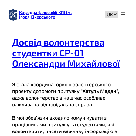
Перейти
до
Кафедра філософії КПІ ім.
Вибрати
Ігоря Сікорського
вмісту
мову
Досвід волонтерства
студентки СР-01
Олександри Михайлової
Я стала координаторкою волонтерського
проекту допомоги притулку
“Хатуль Мадан”
,
адже волонтерство в наш час особливо
важлива та відповідальна справа.
В мої обов’язки входило комунікувати з
працівниками притулку та студентами, які
волонтерити, писати важливу інформацію в