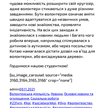
чудова можливість розширити свій кругозір,
адже волонтери стикаються з дуже різними
завданнями. Бути волонтером означає вміти
швидко адаптуватися до незвичних умов,
заводити нові знайомства, проявляти
ініціативність. На всіх цих заходах я
знайомилася з новими людьми і багато чого
робила вперше, наприклад спілкувалася з
дитиною із аутизмом, або через посольство
Китаю намагалася дістати дозвіл на в’їзд для
волонтерки, або висаджувала дерево».
Гордимося нашою студенткою!
[su_image_carousel source=”media:
3160,3164,3165,3166″ crop=”none”]
admin
09.11.2021
Волонтерська діяльність
, 
Новини
, 
Основні новини та
оголошення
, 
Соціальна робота
#231кпі
, 
#kpi
, 
#socialworkkpi
, 
#бур
, 
#волонтерство
, 
#волонтерськадіяльність
, 
#волонтерськіпрограми
, 