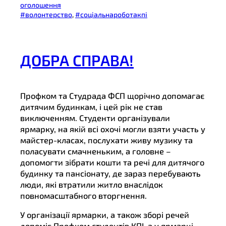
оголошення
#волонтерство
, 
#соціальнароботакпі
ДОБРА СПРАВА!
Профком та Студрада ФСП щорічно допомагає
дитячим будинкам, і цей рік не став
виключенням. Студенти організували
ярмарку, на якій всі охочі могли взяти участь у
майстер-класах, послухати живу музику та
поласувати смачненьким, а головне –
допомогти зібрати кошти та речі для дитячого
будинку та пансіонату, де зараз перебувають
люди, які втратили житло внаслідок
повномасштабного вторгнення.
У організації ярмарки, а також зборі речей
допоміг Профком студентів КПІ, а у ярмарці