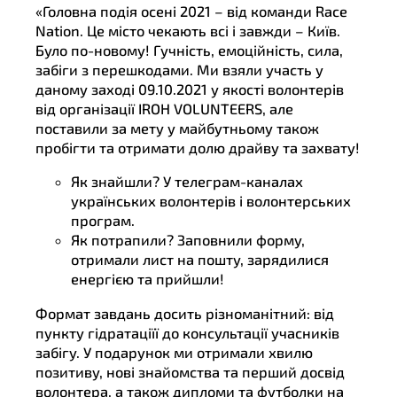
«Головна подiя осені 2021 – від команди Race
Nation. Це мicто чекають всi i завжди – Київ.
Було по-новому! Гучнicть, емоцiйнicть, сила,
забiги з перешкодами. Ми взяли участь у
даному заході 09.10.2021 у якості волонтерів
від організації IROH VOLUNTEERS, але
поставили за мету у майбутньому також
пробігти та отримати долю драйву та захвату!
Як знайшли? У телеграм-каналах
українських волонтерів і волонтерських
програм.
Як потрапили? Заповнили форму,
отримали лист на пошту, зарядилися
енергією та прийшли!
Формат завдань досить різноманітний: від
пункту гідратаціїї до консультації учасників
забігу. У подарунок ми отримали хвилю
позитиву, нові знайомства та перший досвід
волонтера, а також дипломи та футболки на