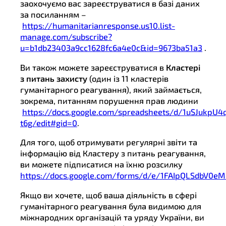
заохочуємо вас зареєструватися в базі даних
за посиланням –
https://humanitarianresponse.us10.list-
manage.com/subscribe?
u=b1db23403a9cc1628fc6a4e0c&id=9673ba51a3
.
Ви також можете зареєструватися в
Кластері
з питань захисту
(один із 11 кластерів
гуманітарного реагування), який займається,
зокрема, питанням порушення прав людини
https://docs.google.com/spreadsheets/d/1uSJukp
t6g/edit#gid=0
.
Для того, щоб отримувати регулярні звіти та
інформацію від Кластеру з питань реагування,
ви можете підписатися на їхню розсилку
https://docs.google.com/forms/d/e/1FAIpQLSdbV
Якщо ви хочете, щоб ваша діяльність в сфері
гуманітарного реагування була видимою для
міжнародних організацій та уряду України, ви