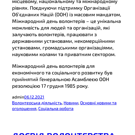
місцевому, національному та міжнародному
рівнях. Поєднуючи підтримку Організації
Об’єднаних Націй (ООН) із масовим мандатом,
Міжнародний день волонтерів – це унікальна
можливість для людей та організацій, які
залучають волонтерів, працювати з
державними установами, некомерційними
установами, громадськими організаціями,
науковими колами та приватним сектором.
Міжнародний день волонтерів для
економічного та соціального розвитку був
прийнятий Генеральною Асамблеєю ООН
резолюцією 17 грудня 1985 року.
admin
06.12.2021
Волонтерська діяльність
, 
Новини
, 
Основні новини та
оголошення
, 
Соціальна робота