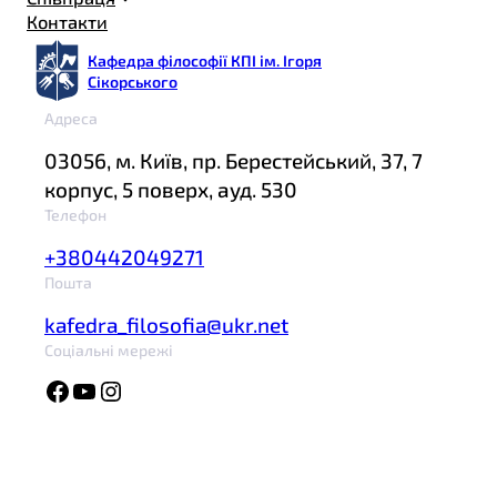
Контакти
Кафедра філософії КПІ ім. Ігоря
Сікорського
Адреса
03056, м. Київ, пр. Берестейський, 37, 7
корпус, 5 поверх, ауд. 530
Телефон
+380442049271
Пошта
kafedra_filosofia@ukr.net
Соціальні мережі
Facebook
YouTube
Instagram