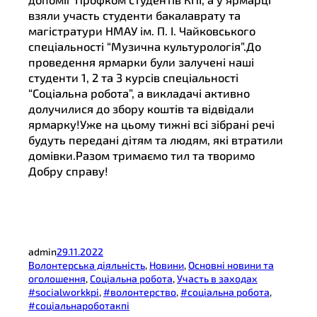
взяли участь студенти бакалаврату та
магістратури НМАУ ім. П. І. Чайковського
спеціальності “Музична культурологія”.До
проведення ярмарки були залучені наші
студенти 1, 2 та 3 курсів спеціальності
“Соціальна робота”, а викладачі активно
долучилися до збору коштів та відвідали
ярмарку!Уже на цьому тижні всі зібрані речі
будуть передані дітям та людям, які втратили
домівки.Разом тримаємо тил та творимо
Добру справу!
admin
29.11.2022
Волонтерська діяльність
, 
Новини
, 
Основні новини та
оголошення
, 
Соціальна робота
, 
Участь в заходах
#socialworkkpi
, 
#волонтерство
, 
#соціальна робота
, 
#соціальнароботакпі