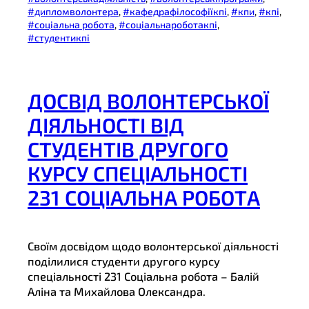
#дипломволонтера
, 
#кафедрафілософіїкпі
, 
#кпи
, 
#кпі
, 
#соціальна робота
, 
#соціальнароботакпі
, 
#студентикпі
ДОСВІД ВОЛОНТЕРСЬКОЇ
ДІЯЛЬНОСТІ ВІД
СТУДЕНТІВ ДРУГОГО
КУРСУ СПЕЦІАЛЬНОСТІ
231 СОЦІАЛЬНА РОБОТА
Своїм досвідом щодо волонтерської діяльності
поділилися студенти другого курсу
спеціальності 231 Соціальна робота – Балій
Аліна та Михайлова Олександра.