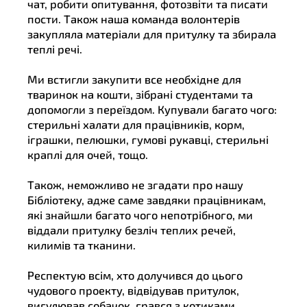
чат, робити опитування, фотозвіти та писати
пости. Також наша команда волонтерів
закупляла матеріали для притулку та збирала
теплі речі.
Ми встигли закупити все необхідне для
тваринок на кошти, зібрані студентами та
допомогли з переїздом. Купували багато чого:
стерильні халати для працівників, корм,
іграшки, пелюшки, гумові рукавці, стерильні
краплі для очей, тощо.
Також, неможливо не згадати про нашу
Бібліотеку, адже саме завдяки працівникам,
які знайшли багато чого непотрібного, ми
віддали притулку безліч теплих речей,
килимів та тканини.
Респектую всім, хто долучився до цього
чудового проекту, відвідував притулок,
вигулював собачок, грався з котиками,