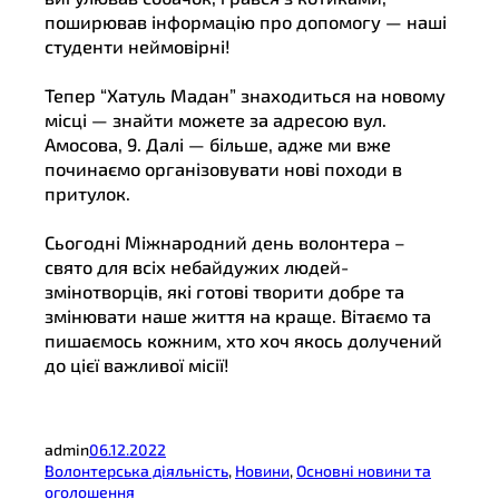
поширював інформацію про допомогу — наші
студенти неймовірні!
Тепер “Хатуль Мадан” знаходиться на новому
місці — знайти можете за адресою вул.
Амосова, 9. Далі — більше, адже ми вже
починаємо організовувати нові походи в
притулок.
Сьогодні Міжнародний день волонтера –
свято для всіх небайдужих людей-
змінотворців, які готові творити добре та
змінювати наше життя на краще. Вітаємо та
пишаємось кожним, хто хоч якось долучений
до цієї важливої місії!
admin
06.12.2022
Волонтерська діяльність
, 
Новини
, 
Основні новини та
оголошення