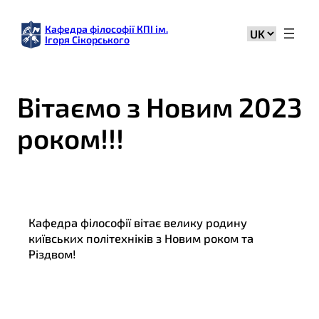
Кафедра філософії КПІ ім.
Вибрати
Ігоря Сікорського
мову
Вітаємо з Новим 2023
роком!!!
Кафедра філософії вітає велику родину
київських політехніків з Новим роком та
Різдвом!