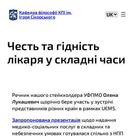
Кафедра філософії КПІ ім.
Вибрати
Ігоря Сікорського
мову
Честь та гідність
лікаря у складні часи
Речник нашого стейкхолдера УФПМО
Олена
Лукашевич
щорічно бере участь у зустрічі
представників різних країн в рамках UEMS.
Запропонована презентація
щодо надання
медико-соціальних послуг в складних та
небезпечних умовах готувалася спільно з НПП