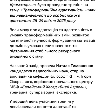
Краматорськ
» було проведено тренінг на
тему: «
Трансформаційна адаптивність: шлях
від невизначеності до особистісного
зростання
»
28-29 квітня 2025 року
.
Вели мову про адаптацію та адаптивність в
умовах трансформаційних змін, розвиток
когнітивної гнучкості, формування мотивації
до змін в умовах невизначеності та
підтримання стабільного ресурсного
емоційного стану.
Названий захід провела
Наталя Тимошенко
–
кандидатка педагогічних наук, старша
викладачка кафедри філософії КПІ ім. Ігоря
Сікорського, керівниця навчального центру
МБФ
«Єврейський Хесед «Бней Азріель»
,
тренерка, супервізорка, експертка.
У перший день учасники тренінгу
досліджували поняття адаптації та