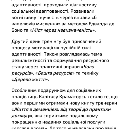
адаптивності, проходили діагностику
соціальної адаптованості. Розвивали
когнітивну гнучкість через вправи «6
капелюхів мислення» за методом Едварда де
Боно та «
Міст через невизначеність
».
Другий день тренінгу був присвячений
процесу мотивації як рушійній силі
адаптивності. Також розглядалась тема
резильєнтності та формування ресурсного
стану через практичні вправи «
Коло
ресурсів
», «
Башта ресурсів
» та техніку
«
Дерево життя
».
Особливим подарунком для соціальних
працівниць Карітасу Краматорськ стало те, що
вони першими отримали нову книгу тренерки
«
Життя з деменцією: від теорії до практики
догляду
», яка сприятиме подальшому
покращенню надання соціальної послуги
«догляд вдома». До того ж на згадку про захід