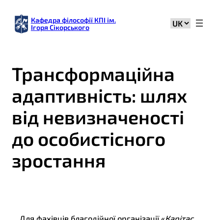
Кафедра філософії КПІ ім.
Вибрати
Ігоря Сікорського
мову
Трансформаційна
адаптивність: шлях
від невизначеності
до особистісного
зростання
Для фахівців благодійної організації «
Карітас