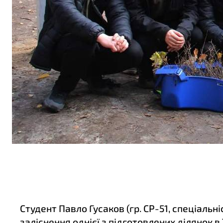
Студент Павло Гусаков (гр. СР-51, спеціальн
заліснення однієї з підготовлених ділянок в