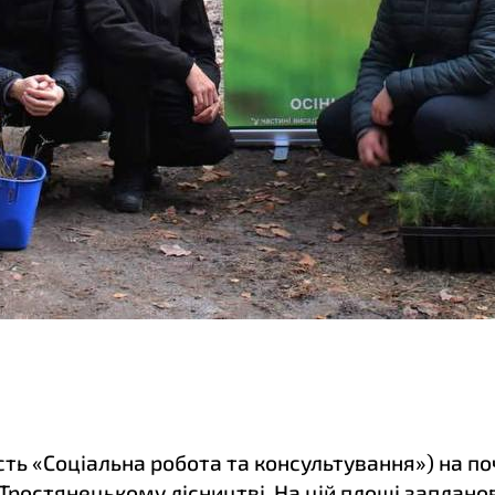
ість «Соціальна робота та консультування») на п
 Тростянецькому лісництві. На цій площі заплано