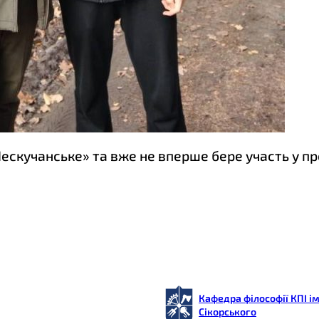
ескучанське» та вже не вперше бере участь у пр
Кафедра філософії КПІ ім
Сікорського