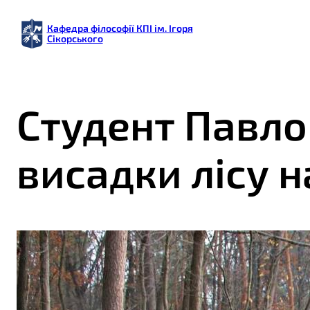
Кафедра філософії КПІ ім. Ігоря
Сікорського
Студент Павло
висадки лісу н