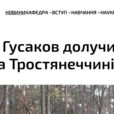
НОВИНИ
КАФЕДРА
ВСТУП
НАВЧАННЯ
НАУК
 Гусаков долуч
а Тростянеччин