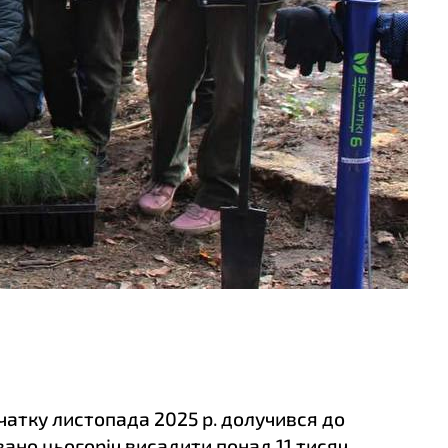
очатку листопада 2025 р. долучився до
вано цьогоріч висадити понад 11 тисяч