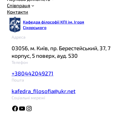
Співпраця
Контакти
Кафедра філософії КПІ ім. Ігоря
Сікорського
Адреса
03056, м. Київ, пр. Берестейський, 37, 7
корпус, 5 поверх, ауд. 530
Телефон
+380442049271
Пошта
kafedra_filosofia@ukr.net
Соціальні мережі
Facebook
YouTube
Instagram