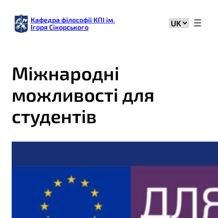
Кафедра філософії КПІ ім.
Вибрати
Ігоря Сікорського
мову
Міжнародні
можливості для
студентів