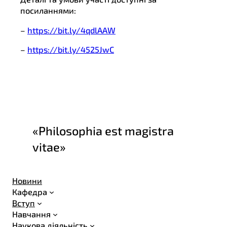
посиланнями:
–
https://bit.ly/4qdlAAW
–
https://bit.ly/4525JwC
«Philosophia est magistra
vitae»
Новини
Кафедра
Вступ
Навчання
Наукова діяльність