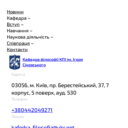
Новини
Кафедра
Вступ
Навчання
Наукова діяльність
Співпраця
Контакти
Кафедра філософії КПІ ім. Ігоря
Сікорського
Адреса
03056, м. Київ, пр. Берестейський, 37, 7
корпус, 5 поверх, ауд. 530
Телефон
+380442049271
Пошта
kafedra_filosofia@ukr.net