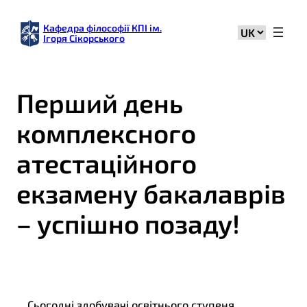
Кафедра філософії КПІ ім.
Вибрати
Ігоря Сікорського
мову
Перший день
комплексного
атестаційного
екзамену бакалаврів
– успішно позаду!
Сьогодні здобувачі освітнього ступеня