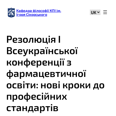
Кафедра філософії КПІ ім.
Вибрати
Ігоря Сікорського
мову
Резолюція I
Всеукраїнської
конференції з
фармацевтичної
освіти: нові кроки до
професійних
стандартів