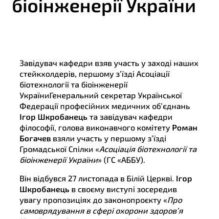
біоінженерії України
Завідувач кафедри взяв участь у заході наших
стейкхолдерів, першому з’їзді Асоціації
біотехнології та біоінженерії
УкраїниГенеральний секретар Української
Федерації професійних медичних об’єднань
Ігор Шкробанець
та завідувач кафедри
філософії, голова виконавчого комітету
Роман
Богачев
взяли участь у першому з’їзді
Громадської Спілки «
Асоціація біотехнології та
біоінженерії України
» (ГС «АББУ).
Він відбувся 27 листопада в Білій Церкві.
Ігор
Шкробанець
в своєму виступі зосередив
увагу пропозиціях до законопроєкту «
Про
самоврядування в сфері охорони здоров’я