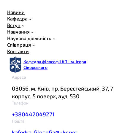
Новини
Кафедра
Вступ
Навчання
Наукова діяльність
Співпраця
Контакти
Кафедра філософії КПІ ім. Ігоря
Сікорського
Адреса
03056, м. Київ, пр. Берестейський, 37, 7
корпус, 5 поверх, ауд. 530
Телефон
+380442049271
Пошта
kafedra_filosofia@ukr.net