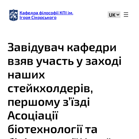
Кафедра філософії КПІ ім.
Вибрати
Ігоря Сікорського
мову
Завідувач кафедри
взяв участь у заході
наших
стейкхолдерів,
першому з’їзді
Асоціації
біотехнології та