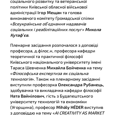
соціального розвитку та ветеранської
політики Київської обласної військової
адміністрації
Ігор Мещан
та голова
виконавчого комітету Громадської спілки
«
Всеукраїнське обʼєднання надавачів
соціальних і реабілітаційних послуг»
Микола
Кутафʼєв
.
Пленарне засідання розпочалося з доповіді
професора, д.філос.н, професора кафедри
теоретичної та практичної філософії
Київського національного університету імені
Тараса Шевченка
Михайла Бойченка
на тему
«
Філософська експертиза як соціальна
технологія
». Також на пленарному засіданні
виступили професорка
Олександра Рубанець,
здобувачка та викладачка кафедри філософії
Ната Вайнілович
, гість з Будапештського
університету технологій та економіки
(Угорщина), професор
Mihály HÉDER
виступив
з доповіддю на тему «
AI CREATIVITY AS MARKET