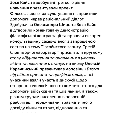
Зося Кайс
та здобувачі третього рівня
навчання презентували проект
Філософського консультування як практики
допомоги через раціональний діалог.
Здобувачка
Олександра Шиць
та
Зося Кайс
відтворили коментовану демонстрацію
філософської консультації та провели експрес
консультаційну сесію-діалог з запрошеною
гостею на тему її особистого запиту. Третій
блок творчої лабораторії присвятили круглому
столу «
Відновлення та оновлення в умовах
війни та повоєнного стану
», на якому
Олексій
Карачинський
презентував доповідь «
Втома
від війни: причини та профілактика
», а всі
учасники взяли участь в дискусії щодо
створення екологічного та компетентного для
допомоги військовим та цивільним, а також
різним групам населення в повоєнній
реабілітації, переживанні травматичного
досвіду війни та втрат, відновленню та