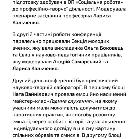
підготовку здобувачів ОП «Соціальна робота»
до професійно-творчої діяльності. Модерувала
пленарне засідання професорка
Лариса
Кальченко
.
В другій частині роботи конференції
паралельно працювали Секція молодих
вчених, яку вела викладачка
Ольга Боковець
та Секція науково-педагогічних працівників,
яку модерували
Андрій Самарський
та
Лариса Кальченко
.
Другий день конференції був присвячений
науково-творчій лабораторії. В першому блоці
Ната Вайнілович
провела емоційно насичений
майстер-клас «
Година слухання
», на якому
учасники мали можливість долучитися до
наративних практик, як способу розвитку
емпатії, через особисті історії та узагальнення
індивідуального досвіду в цілісну картину
спільних образів та смислів. В другому блоці