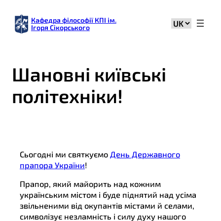
Кафедра філософії КПІ ім.
Вибрати
Ігоря Сікорського
мову
Шановні київські
політехніки!
Сьогодні ми святкуємо
День Державного
прапора України
!
Прапор, який майорить над кожним
українським містом і буде піднятий над усіма
звільненими від окупантів містами й селами,
символізує незламність і силу духу нашого