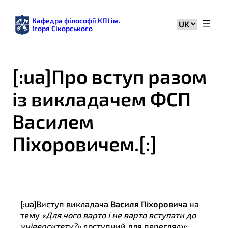
Кафедра філософії КПІ ім.
Вибрати
Ігоря Сікорського
мову
[:ua]Про вступ разом
із викладачем ФСП
Василем
Піхоровичем.[:]
[:ua]Виступ викладача
Василя Піхоровича
на
тему
«Для чого варто і не варто вступати до
університету?»
доступний для перегляду: