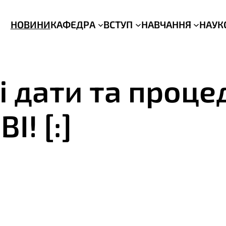
НОВИНИ
КАФЕДРА
ВСТУП
НАВЧАННЯ
НАУК
ві дати та проц
І! [:]