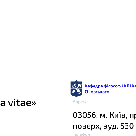
Кафедра філософії КПІ ім
Сікорського
a vitae»
Адреса
03056, м. Київ, п
поверх, ауд. 530
Телефон