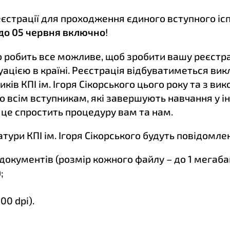
єстрації для проходження єдиного вступного ісп
 до 05 червня включно
!
ого робить все можливе, щоб зробити вашу реєс
туацією в країні. Реєстрація відбуватиметься в
ів КПІ ім. Ігоря Сікорського цього року та з в
о всім вступникам, які завершують навчання у і
 це спростить процедуру вам та нам.
тури КПІ ім. Ігоря Сікорського будуть повідомле
документів (розмір кожного файлу – до 1 мегабайт
;
00 dpi).