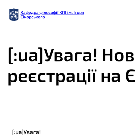
Кафедра філософії КПІ ім. Ігоря
Сікорського
[:ua]Увага! Но
реєстрації на ЄВ
[:ua]Увага!