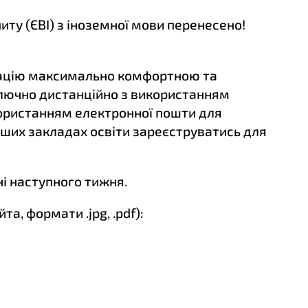
иту (ЄВІ) з іноземної мови перенесено!
трацію максимально комфортною та
иключно дистанційно з використанням
икористанням електронної пошти для
нших закладах освіти зареєструватись для
ні наступного тижня.
а, формати .jpg, .pdf):